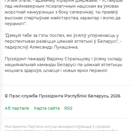
гэтым этапе, - адзначыў Кіраўнік дзяржавы. - Устаяўшы
пад неймаверным псіхалагічным націскам ва ўмовах
жорсткай канкурэнцыі з боку сапернікаў, ты праявіў
высокае спартыўнае майстэрства, характар і волю да
перамогі".
"Дзякуй табе за гэты поспех, які ўсяліў упэўненасць у
перспектывах развіцця цяжкай атлетыкі ў Беларусі", -
падкрэсліў Аляксандр Лукашэнка.
Прэзідэнт пажадаў Вадзіму Стральцову і ўсяму складу
нацыянальнай каманды Беларусі па цяжкай атлетыцы
моцнага здароўя, шчасця і новых яркіх перамог.
© Прэс-служба Прэзідэнта Рэспублікі Беларусь, 2026
Аб партале
Карта сайта
RSS
Матэрыялы Партала могуць выкарыстоўвацца ў сродках
масавай інфармацыі, распаўсюджвацца ў сетцы Інтэрнэт без