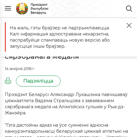
Прэзідэнт
Рэспублікі
Беларусь
На жаль, гэты браўзер не падтрымліваецца.
Галоўная
Падзеі
Віншаванне цяжкаатлету Вадзіму Стральцову 
Калі інфармацыя адлюстравана некарэктна,
Віншаванне цяжкаатлету Вадзіму
паспрабуйце спампаваць новую версію або
Стральцову з заваяваннем
запусціце іншы браўзер.
сярэбранага медаля
14 жніўня 2016 г.
Падзяліцца
Прэзідэнт Беларусі Аляксандр Лукашэнка павіншаваў
цяжкаатлета Вадзіма Стральцова з заваяваннем
сярэбранага медаля на Алімпійскіх гульнях у Рыа-дэ-
Жанэйра.
"Гэта дастойны адказ на ўсе сумненні адносна
канкурэнтаздольнасці беларускай цяжкай атлетыкі на