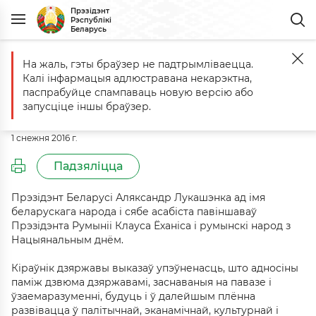
Прэзідэнт
Рэспублікі
Беларусь
На жаль, гэты браўзер не падтрымліваецца.
Галоўная
Падзеі
Віншаванне Прэзідэнту Румыніі Клаусу Ёханісу
Калі інфармацыя адлюстравана некарэктна,
Віншаванне Прэзідэнту Румыніі
паспрабуйце спампаваць новую версію або
Клаусу Ёханісу
запусціце іншы браўзер.
1 снежня 2016 г.
Падзяліцца
Прэзідэнт Беларусі Аляксандр Лукашэнка ад імя
беларускага народа і сябе асабіста павіншаваў
Прэзідэнта Румыніі Клауса Ёханіса і румынскі народ з
Нацыянальным днём.
Кіраўнік дзяржавы выказаў упэўненасць, што адносіны
паміж дзвюма дзяржавамі, заснаваныя на павазе і
ўзаемаразуменні, будуць і ў далейшым плённа
развівацца ў палітычнай, эканамічнай, культурнай і