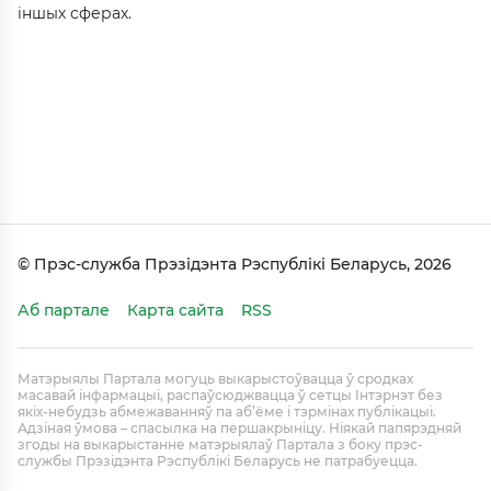
іншых сферах.
© Прэс-служба Прэзідэнта Рэспублікі Беларусь, 2026
Аб партале
Карта сайта
RSS
Матэрыялы Партала могуць выкарыстоўвацца ў сродках
масавай інфармацыі, распаўсюджвацца ў сетцы Інтэрнэт без
якіх-небудзь абмежаванняў па аб’ёме і тэрмінах публікацыі.
Адзіная ўмова – спасылка на першакрыніцу. Ніякай папярэдняй
згоды на выкарыстанне матэрыялаў Партала з боку прэс-
службы Прэзідэнта Рэспублікі Беларусь не патрабуецца.