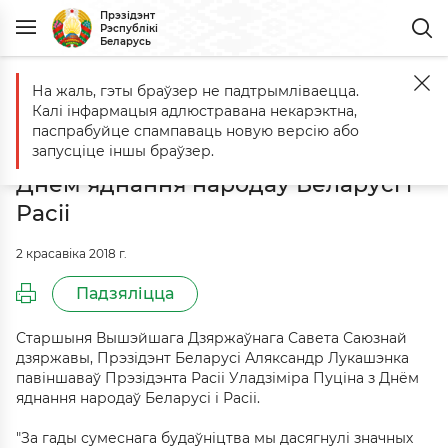
Прэзідэнт
Рэспублікі
Беларусь
На жаль, гэты браўзер не падтрымліваецца.
Галоўная
Падзеі
Віншаванне Прэзідэнту Расійскай Федэрацыі Ул
Калі інфармацыя адлюстравана некарэктна,
Віншаванне Прэзідэнту Расійскай
паспрабуйце спампаваць новую версію або
Федэрацыі Уладзіміру Пуціну з
запусціце іншы браўзер.
Днём яднання народаў Беларусі і
Расіі
2 красавіка 2018 г.
Падзяліцца
Старшыня Вышэйшага Дзяржаўнага Савета Саюзнай
дзяржавы, Прэзідэнт Беларусі Аляксандр Лукашэнка
павіншаваў Прэзідэнта Расіі Уладзіміра Пуціна з Днём
яднання народаў Беларусі і Расіі.
"За гады сумеснага будаўніцтва мы дасягнулі значных