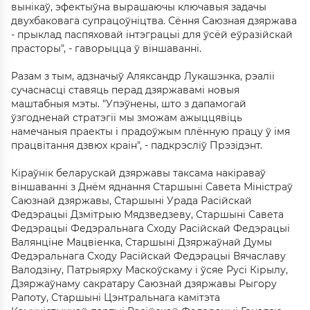
вынікаў, эфектыўна вырашаючы ключавыя задачы
двухбаковага супрацоўніцтва. Сёння Саюзная дзяржава
- прыклад паспяховай інтэграцыі для ўсёй еўразійскай
прасторы", - гаворыцца ў віншаванні.
Разам з тым, адзначыў Аляксандр Лукашэнка, рэаліі
сучаснасці ставяць перад дзяржавамі новыя
маштабныя мэты. "Упэўнены, што з дапамогай
ўзгодненай стратэгіі мы зможам ажыццявіць
намечаныя праекты і прадоўжым плённую працу ў імя
працвітання дзвюх краін", - падкрэсліў Прэзідэнт.
Кіраўнік беларускай дзяржавы таксама накіраваў
віншаванні з Днём яднання Старшыні Савета Міністраў
Саюзнай дзяржавы, Старшыні Урада Расійскай
Федэрацыі Дзмітрыю Мядзведзеву, Старшыні Савета
Федэрацыі Федэральнага Сходу Расійскай Федэрацыі
Валянціне Мацвіенка, Старшыні Дзяржаўнай Думы
Федэральнага Сходу Расійскай Федэрацыі Вячаславу
Валодзіну, Патрыярху Маскоўскаму і ўсяе Русі Кірылу,
Дзяржаўнаму сакратару Саюзнай дзяржавы Рыгору
Рапоту, Старшыні Цэнтральнага камітэта