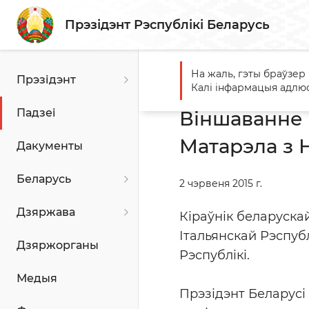
Прэзідэнт Рэспублікі Беларусь
На жаль, гэты браўзер
Прэзідэнт
Галоўная
Падзеі
Вінша
Калі інфармацыя адлюс
Падзеі
Віншаванне 
Матарэла з
Дакументы
Беларусь
2 чэрвеня 2015 г.
Дзяржава
Кіраўнік беларуск
Італьянскай Рэспу
Дзяржорганы
Рэспублікі.
Медыя
Прэзідэнт Беларусі