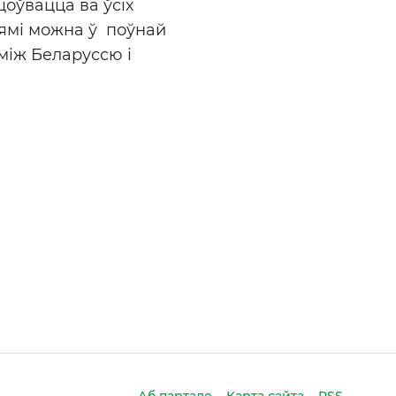
оўвацца ва ўсіх
нямі можна ў поўнай
між Беларуссю і