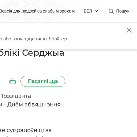
Версія для людзей са слабым зрокам
БЕЛ
Пошук
Нацыянальным святам
 або запусціце іншы браўзер.
блікі Серджыа
Падзяліцца
Прэзідэнта
ам - Днём абвяшчэння
ае супрацоўніцтва