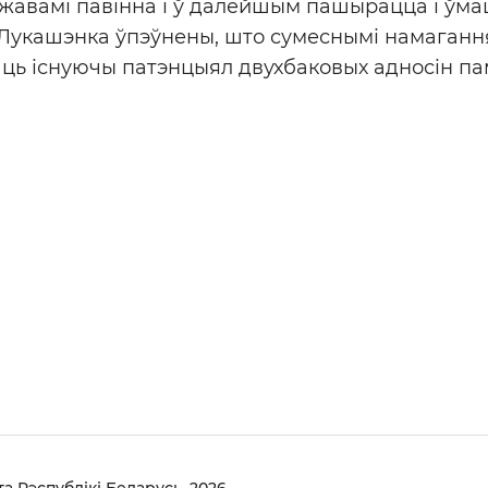
авамі павінна і ў далейшым пашырацца і ўмац
 Лукашэнка ўпэўнены, што сумеснымі намаган
ць існуючы патэнцыял двухбаковых адносін па