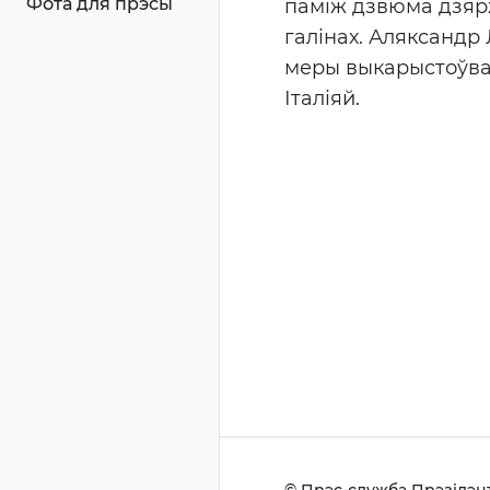
Фота для прэсы
паміж дзвюма дзярж
галінах. Аляксандр
меры выкарыстоўва
Італіяй.