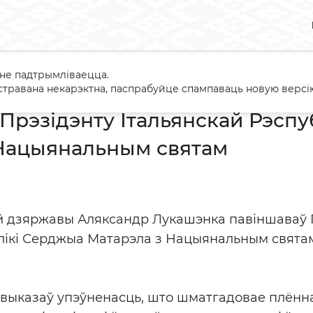
 не падтрымліваецца.
ванне Прэзідэнту Італьянскай Рэспублікі Серджыа Матарэла з 
травана некарэктна, паспрабуйце спампаваць новую версію
Прэзідэнту Італьянскай Рэспу
 Нацыянальным святам
ай дзяржавы Аляксандр Лукашэнка павіншаваў 
блікі Серджыа Матарэла з Нацыянальным свят
 выказаў упэўненасць, што шматгадовае плённ