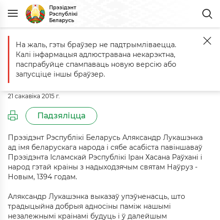
Прэзідэнт
Рэспублікі
Беларусь
На жаль, гэты браўзер не падтрымліваецца.
Галоўная
Падзеі
Віншаванне Прэзідэнту Ісламскай Рэспублікі Ір
Калі інфармацыя адлюстравана некарэктна,
Віншаванне Прэзідэнту Ісламскай
паспрабуйце спампаваць новую версію або
Рэспублікі Іран Хасану Раўхані
запусціце іншы браўзер.
21 сакавіка 2015 г.
Падзяліцца
Прэзідэнт Рэспублікі Беларусь Аляксандр Лукашэнка
ад імя беларускага народа і сябе асабіста павіншаваў
Прэзідэнта Ісламскай Рэспублікі Іран Хасана Раўхані і
народ гэтай краіны з надыходзячым святам Наўруз -
Новым, 1394 годам.
Аляксандр Лукашэнка выказаў упэўненасць, што
традыцыйна добрыя адносіны паміж нашымі
незалежнымі краінамі будуць і ў далейшым