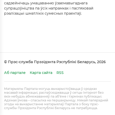
садзейнічаць умацаванню ўзаемавыгаднага
супрацоўніцтва па ўсіх напрамках і паспяховай
рэалізацыі шматлікіх сумесных праектаў.
© Прэс-служба Прэзідэнта Рэспублікі Беларусь, 2026
Аб партале
Карта сайта
RSS
Матэрыялы Партала могуць выкарыстоўвацца ў сродках
масавай інфармацыі, распаўсюджвацца ў сетцы Інтэрнэт без
якіх-небудзь абмежаванняў па аб’ёме і тэрмінах публікацыі.
Адзіная ўмова – спасылка на першакрыніцу. Ніякай папярэдняй
згоды на выкарыстанне матэрыялаў Партала з боку прэс-
службы Прэзідэнта Рэспублікі Беларусь не патрабуецца.