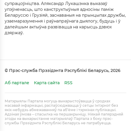
супрацоўніцтва. Аляксандр Лукашэнка выказаў
упэўненасць, што канструктыўныя адносіны паміж
Беларуссю і Грузіяй, заснаваныя на прынцыпах дружбы,
узаемаразумення і раўнапраўнага дыялогу, будуць і ў
далейшым актыўна развівацца на карысць дзвюх
дзяржаў.
© Прэс-служба Прэзідэнта Рэспублікі Беларусь, 2026
Аб партале
Карта сайта
RSS
Матэрыялы Партала могуць выкарыстоўвацца ў сродках
масавай інфармацыі, распаўсюджвацца ў сетцы Інтэрнэт без
якіх-небудзь абмежаванняў па аб’ёме і тэрмінах публікацыі.
Адзіная ўмова – спасылка на першакрыніцу. Ніякай папярэдняй
згоды на выкарыстанне матэрыялаў Партала з боку прэс-
службы Прэзідэнта Рэспублікі Беларусь не патрабуецца.