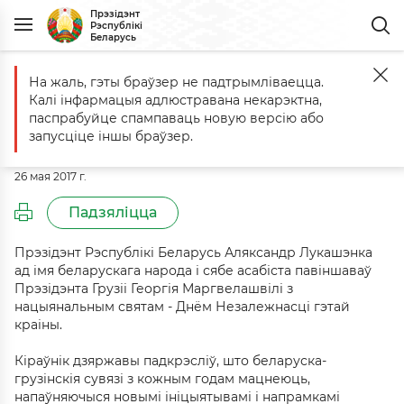
Прэзідэнт
Рэспублікі
Беларусь
На жаль, гэты браўзер не падтрымліваецца.
Галоўная
Падзеі
Віншаванне Прэзідэнту Грузіі Георгію Маргвел
Калі інфармацыя адлюстравана некарэктна,
Віншаванне Прэзідэнту Грузіі
паспрабуйце спампаваць новую версію або
Георгію Маргвелашвілі
запусціце іншы браўзер.
26 мая 2017 г.
Падзяліцца
Прэзідэнт Рэспублікі Беларусь Аляксандр Лукашэнка
ад імя беларускага народа і сябе асабіста павіншаваў
Прэзідэнта Грузіі Георгія Маргвелашвілі з
нацыянальным святам - Днём Незалежнасці гэтай
краіны.
Кіраўнік дзяржавы падкрэсліў, што беларуска-
грузінскія сувязі з кожным годам мацнеюць,
напаўняючыся новымі ініцыятывамі і напрамкамі