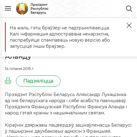
Прэзідэнт
Рэспублікі
Беларусь
На жаль, гэты браўзер не падтрымліваецца.
Галоўная
Падзеі
Віншаванне Прэзідэнту Французскай Рэспублі
Калі інфармацыя адлюстравана некарэктна,
Віншаванне Прэзідэнту
паспрабуйце спампаваць новую версію або
Французскай Рэспублікі Франсуа
запусціце іншы браўзер.
Аланду
14 ліпеня 2015 г.
Падзяліцца
Прэзідэнт Рэспублікі Беларусь Аляксандр Лукашэнка
ад імя беларускага народа і сябе асабіста павіншаваў
Прэзідэнта Французскай Рэспублікі Франсуа Аланда і
народ гэтай краіны з нацыянальным святам.
Кіраўнік дзяржавы пацвердзіў зацікаўленасць Беларусі
ў пашырэнні двухбаковых адносін з Францыяй.