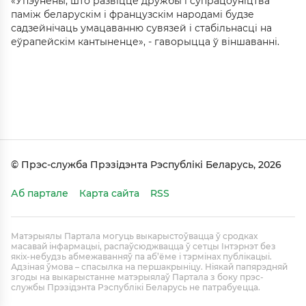
«Упэўнены, што развіццё дружбы і супрацоўніцтва
паміж беларускім і французскім народамі будзе
садзейнічаць умацаванню сувязей і стабільнасці на
еўрапейскім кантыненце», - гаворыцца ў віншаванні.
© Прэс-служба Прэзідэнта Рэспублікі Беларусь, 2026
Аб партале
Карта сайта
RSS
Матэрыялы Партала могуць выкарыстоўвацца ў сродках
масавай інфармацыі, распаўсюджвацца ў сетцы Інтэрнэт без
якіх-небудзь абмежаванняў па аб’ёме і тэрмінах публікацыі.
Адзіная ўмова – спасылка на першакрыніцу. Ніякай папярэдняй
згоды на выкарыстанне матэрыялаў Партала з боку прэс-
службы Прэзідэнта Рэспублікі Беларусь не патрабуецца.