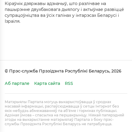
Кіраўнік дзяржавы адзначыў, што разлічвае на
пашырэнне двухбаковага дыялогу і актыўнае развіццё
супрацоўніцтва ва ўсіх галінах у інтарэсах Беларусі і
Ізраіля.
© Прэс-служба Прэзідэнта Рэспублікі Беларусь, 2026
Аб партале
Карта сайта
RSS
Матэрыялы Партала могуць выкарыстоўвацца ў сродках
масавай інфармацыі, распаўсюджвацца ў сетцы Інтэрнэт без
якіх-небудзь абмежаванняў па аб’ёме і тэрмінах публікацыі.
Адзіная ўмова – спасылка на першакрыніцу. Ніякай папярэдняй
згоды на выкарыстанне матэрыялаў Партала з боку прэс-
службы Прэзідэнта Рэспублікі Беларусь не патрабуецца.