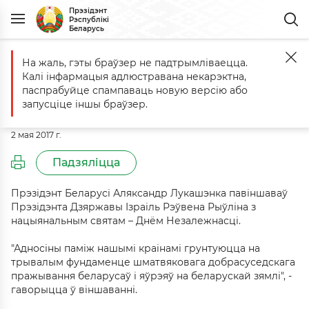
Прэзідэнт
Рэспублікі
Беларусь
На жаль, гэты браўзер не падтрымліваецца.
Галоўная
Падзеі
Віншаванне Прэзідэнту Дзяржавы Ізраіль Рэўв
Калі інфармацыя адлюстравана некарэктна,
Віншаванне Прэзідэнту Дзяржавы
паспрабуйце спампаваць новую версію або
Ізраіль Рэўвену Рыўліну
запусціце іншы браўзер.
2 мая 2017 г.
Падзяліцца
Прэзідэнт Беларусі Аляксандр Лукашэнка павіншаваў
Прэзідэнта Дзяржавы Ізраіль Рэўвена Рыўліна з
нацыянальным святам – Днём Незалежнасці.
"Адносіны паміж нашымі краінамі грунтуюцца на
трывалым фундаменце шматвяковага добрасуседскага
пражывання беларусаў і яўрэяў на беларускай зямлі", -
гаворыцца ў віншаванні.