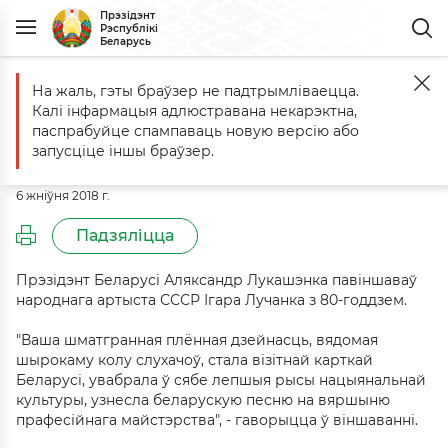
Прэзідэнт
Рэспублікі
Беларусь
На жаль, гэты браўзер не падтрымліваецца.
Галоўная
Падзеі
Віншаванне народнаму артысту СССР Ігару Лу
Калі інфармацыя адлюстравана некарэктна,
Віншаванне народнаму артысту
паспрабуйце спампаваць новую версію або
СССР Ігару Лучанку з 80-годдзем
запусціце іншы браўзер.
6 жніўня 2018 г.
Падзяліцца
Прэзідэнт Беларусі Аляксандр Лукашэнка павіншаваў
народнага артыста СССР Ігара Лучанка з 80-годдзем.
"Ваша шматгранная плённая дзейнасць, вядомая
шырокаму колу слухачоў, стала візітнай карткай
Беларусі, увабрала ў сябе лепшыя рысы нацыянальнай
культуры, узнесла беларускую песню на вяршыню
прафесійнага майстэрства", - гаворыцца ў віншаванні.