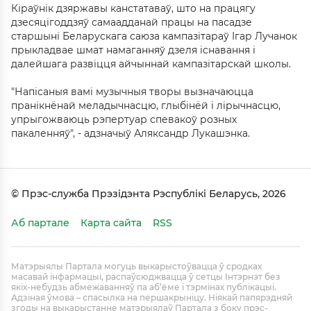
Кіраўнік дзяржавы канстатаваў, што на працягу
дзесяцігоддзяў самаадданай працы на пасадзе
старшыні Беларускага саюза кампазітараў Ігар Лучанок
прыкладвае шмат намаганняў дзеля існавання і
далейшага развіцця айчыннай кампазітарскай школы.
"Напісаныя вамі музычныя творы вызначаюцца
пранікнёнай меладычнасцю, глыбінёй і лірычнасцю,
упрыгожваюць рэпертуар спевакоў розных
пакаленняў", - адзначыў Аляксандр Лукашэнка.
© Прэс-служба Прэзідэнта Рэспублікі Беларусь, 2026
Аб партале
Карта сайта
RSS
Матэрыялы Партала могуць выкарыстоўвацца ў сродках
масавай інфармацыі, распаўсюджвацца ў сетцы Інтэрнэт без
якіх-небудзь абмежаванняў па аб’ёме і тэрмінах публікацыі.
Адзіная ўмова – спасылка на першакрыніцу. Ніякай папярэдняй
згоды на выкарыстанне матэрыялаў Партала з боку прэс-