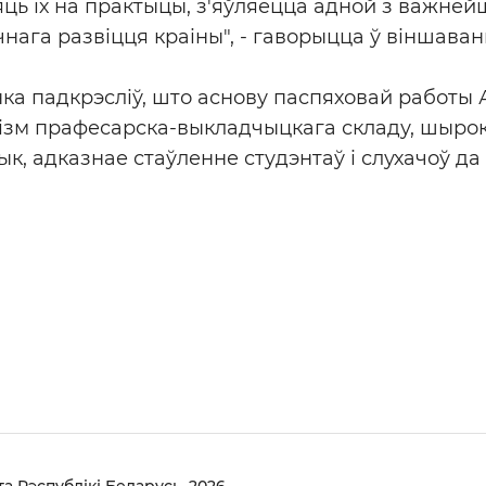
ць іх на практыцы, з'яўляецца адной з важне
нага развіцця краіны", - гаворыцца ў віншаванн
а падкрэсліў, што аснову паспяховай работы 
лізм прафесарска-выкладчыцкага складу, шыро
к, адказнае стаўленне студэнтаў і слухачоў да