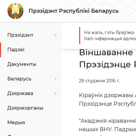
Прэзідэнт Рэспублікі Беларусь
На жаль, гэты браўзер
Прэзідэнт
Галоўная
Падзеі
Вінша
Калі інфармацыя адлюс
Падзеі
Віншаванне 
Прэзідэнце 
Дакументы
Беларусь
29 студзеня 2016 г.
Дзяржава
Кіраўнік дзяржавы 
Прэзідэнце Рэспубл
Дзяржорганы
"Акадэмія кіраванн
Медыя
нашых ВНУ. Падрыхт