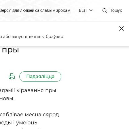
Версія для людзей са слабым зрокам
БЕЛ
Пошук
 Беларусь
 або запусціце іншы браўзер.
я пры
Падзяліцца
дэміі кіравання пры
ановы.
асаблівае месца сярод
веды і ўмеюць