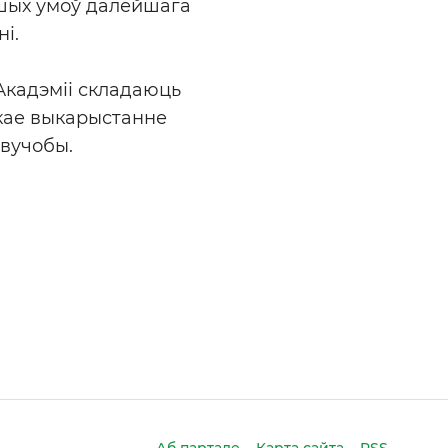
йшых умоў далейшага
і.
Акадэміі складаюць
кае выкарыстанне
 вучобы.