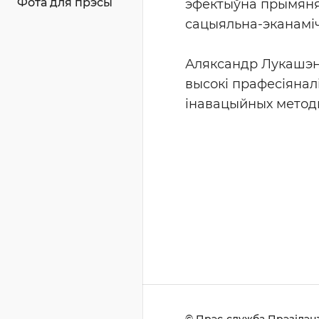
Фота для прэсы
эфектыўна прымяня
сацыяльна-эканаміч
Аляксандр Лукашэнк
высокі прафесіяна
інавацыйных методы