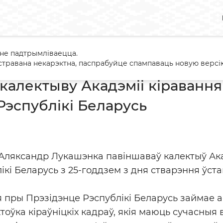
 не падтрымліваецца.
ванне калектыву Акадэміі кіравання пры Прэзідэнце Рэспублікі
травана некарэктна, паспрабуйце спампаваць новую версію
калектыву Акадэміі кіраванн
Рэспублікі Беларусь
Аляксандр Лукашэнка павіншаваў калектыў Ака
ікі Беларусь з 25-годдзем з дня стварэння ўст
я пры Прэзідэнце Рэспублікі Беларусь займае 
оўка кіраўніцкіх кадраў, якія маюць сучасныя 