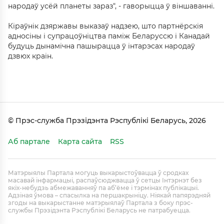
народаў усёй планеты зараз", - гаворыцца ў віншаванні.
Кіраўнік дзяржавы выказаў надзею, што партнёрскія
адносіны і супрацоўніцтва паміж Беларуссю і Канадай
будуць дынамічна пашырацца ў інтарэсах народаў
дзвюх краін.
© Прэс-служба Прэзідэнта Рэспублікі Беларусь, 2026
Аб партале
Карта сайта
RSS
Матэрыялы Партала могуць выкарыстоўвацца ў сродках
масавай інфармацыі, распаўсюджвацца ў сетцы Інтэрнэт без
якіх-небудзь абмежаванняў па аб’ёме і тэрмінах публікацыі.
Адзіная ўмова – спасылка на першакрыніцу. Ніякай папярэдняй
згоды на выкарыстанне матэрыялаў Партала з боку прэс-
службы Прэзідэнта Рэспублікі Беларусь не патрабуецца.