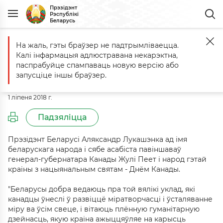
Прэзідэнт
Рэспублікі
Беларусь
На жаль, гэты браўзер не падтрымліваецца.
Галоўная
Падзеі
Віншаванне генерал-губернатару Канады Жулі
Калі інфармацыя адлюстравана некарэктна,
Віншаванне генерал-губернатару
паспрабуйце спампаваць новую версію або
Канады Жулі Пеет
запусціце іншы браўзер.
1 ліпеня 2018 г.
Падзяліцца
Прэзідэнт Беларусі Аляксандр Лукашэнка ад імя
беларускага народа і сябе асабіста павіншаваў
генерал-губернатара Канады Жулі Пеет і народ гэтай
краіны з нацыянальным святам - Днём Канады.
"Беларусы добра ведаюць пра той вялікі уклад, які
канадцы ўнеслі ў развіццё міратворчасці і ўсталяванне
міру ва ўсім свеце, і вітаюць плённую гуманітарную
дзейнасць, якую краіна ажыццяўляе на карысць