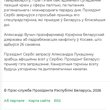
тавараабароту. Пры гэтым бакі адзначылі супадзенне
пазіцый краін у сферы палітыкі, па пытаннях
рэгіянальнага і міжнароднага парадку дня. Прэзідэнт
Сербіі звярнуўся з просьбай прыняць яго
спецпрадстаўніка, які прыедзе ў Беларусь у бліжэйшыя
дні.
Аляксандр Вучыч праінфармаваў Кіраўніка беларускай
дзяржавы аб падрабязнасцях канфлікту ў Косаве, што
адбыўся 26 сакавіка.
Прэзідэнт Сербіі запрасіў Аляксандра Лукашэнку
зрабіць афіцыйны візіт у Сербію. Прэзідэнт Беларусі
прыняў гэта запрашэнне. Канкрэтныя тэрміны візіту
будуць узгоднены па дыпламатычных каналах.
© Прэс-служба Прэзідэнта Рэспублікі Беларусь, 2026
Аб партале
Карта сайта
RSS