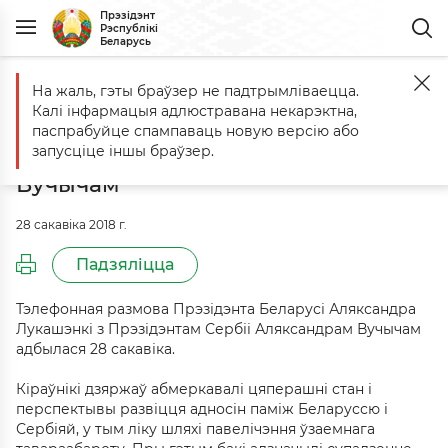
Прэзідэнт
Рэспублікі
Беларусь
На жаль, гэты браўзер не падтрымліваецца.
Галоўная
Падзеі
Тэлефонная размова з Прэзідэнтам Сербіі Ал
Калі інфармацыя адлюстравана некарэктна,
Тэлефонная размова з
паспрабуйце спампаваць новую версію або
Прэзідэнтам Сербіі Аляксандрам
запусціце іншы браўзер.
Вучычам
28 сакавіка 2018 г.
Падзяліцца
Тэлефонная размова Прэзідэнта Беларусі Аляксандра
Лукашэнкі з Прэзідэнтам Сербіі Аляксандрам Вучычам
адбылася 28 сакавіка.
Кіраўнікі дзяржаў абмеркавалі цяперашні стан і
перспектывы развіцця адносін паміж Беларуссю і
Сербіяй, у тым ліку шляхі павелічэння ўзаемнага