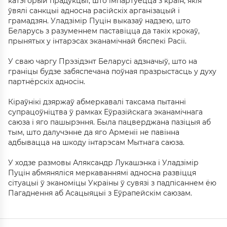
катэгорый прадукцыі, што імпартуецца з краін, якія
ўвялі санкцыі адносна расійскіх арганізацый і
грамадзян. Уладзімір Пуцін выказаў надзею, што
Беларусь з разуменнем паставіцца да такіх крокаў,
прынятых у інтарэсах эканамічнай бяспекі Расіі.
У сваю чаргу Прэзідэнт Беларусі адзначыў, што на
граніцы будзе забяспечана поўная празрыстасць у духу
партнёрскіх адносін.
Кіраўнікі дзяржаў абмеркавалі таксама пытанні
супрацоўніцтва ў рамках Еўразійскага эканамічнага
саюза і яго пашырэння. Была пацверджана пазіцыя аб
тым, што далучэнне да яго Арменіі не павінна
адбывацца на шкоду інтарэсам Мытнага саюза.
У ходзе размовы Аляксандр Лукашэнка і Уладзімір
Пуцін абмяняліся меркаваннямі адносна развіцця
сітуацыі ў эканоміцы Украіны ў сувязі з падпісаннем ёю
Пагаднення аб Асацыяцыі з Еўрапейскім саюзам.