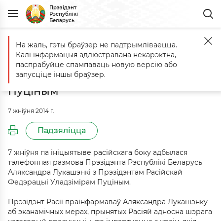
Прэзідэнт
Рэспублікі
Беларусь
На жаль, гэты браўзер не падтрымліваецца.
Галоўная
Падзеі
Тэлефонная размова з Прэзідэнтам Расіі Улад
Калі інфармацыя адлюстравана некарэктна,
Тэлефонная размова з
паспрабуйце спампаваць новую версію або
Прэзідэнтам Расіі Уладзімірам
запусціце іншы браўзер.
Пуціным
7 жніўня 2014 г.
Падзяліцца
7 жніўня па ініцыятыве расійскага боку адбылася
тэлефонная размова Прэзідэнта Рэспублікі Беларусь
Аляксандра Лукашэнкі з Прэзідэнтам Расійскай
Федэрацыі Уладзімірам Пуціным.
Прэзідэнт Расіі праінфармаваў Аляксандра Лукашэнку
аб эканамічных мерах, прынятых Расіяй адносна шэрага