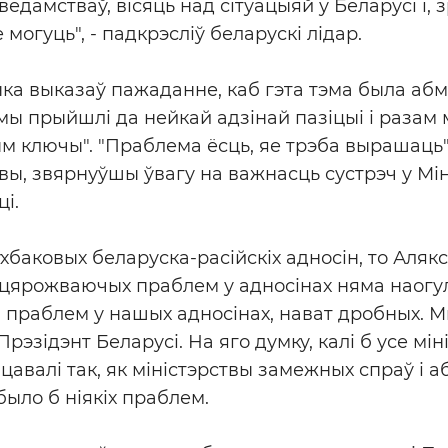
дамстваў, вісяць над сітуацыяй у Беларусі і, з
 могуць", - падкрэсліў беларускі лідар.
а выказаў пажаданне, каб гэта тэма была абм
 "мы прыйшлі да нейкай адзінай пазіцыі і разам
м ключы". "Праблема ёсць, яе трэба вырашаць",
ы, звярнуўшы ўвагу на важнасць сустрэч у Мін
і.
баковых беларуска-расійскіх адносін, то Аля
сцярожваючых праблем у адносінах няма наогу
 праблем у нашых адносінах, нават дробных. Мы
 Прэзідэнт Беларусі. На яго думку, калі б усе мі
цавалі так, як міністэрствы замежных спраў і а
было б ніякіх праблем.