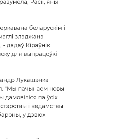
разумела, Расіі, яны
еркавана беларускім і
 маглі зладжана
 - дадаў Кіраўнік
ску для выпрацоўкі
ксандр Лукашэнка
л. "Мы пачынаем новы
 дамовіліся па ўсіх
ністэрствы і ведамствы
бароны, у дзвюх