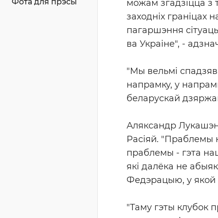
Фота для прэсы
можам згадзіцца з 
заходніх граніцах 
пагаршэння сітуацыі
ва Украіне", - адзн
"Мы вельмі спадзяв
напрамку, у напрамк
беларускай дзяржа
Аляксандр Лукашэнк
Расіяй. "Праблемы 
праблемы - гэта наш
які далёка не абыяк
Федэрацыю, у якой 
"Таму гэты клубок 