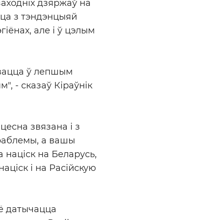
заходніх дзяржаў на
цца з тэндэнцыяй
гіёнах, але і ў цэлым
івацца ў лепшым
", - сказаў Кіраўнік
цесна звязана і з
раблемы, а вашы
а націск на Беларусь,
націск і на Расійскую
сё датычацца