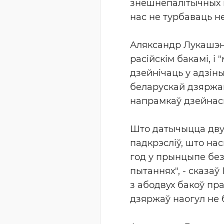
знешнепалітычных ве
нас не турбаваць не
Аляксандр Лукашэнк
расійскім бакамі, і
дзейнічаць у адзіны
беларускай дзяржав
напрамкаў дзейнасц
Што датычыцца двух
падкрэсліў, што на
год у прынцыпе без
пытаннях", - сказаў
з абодвух бакоў пра
дзяржаў наогул не 