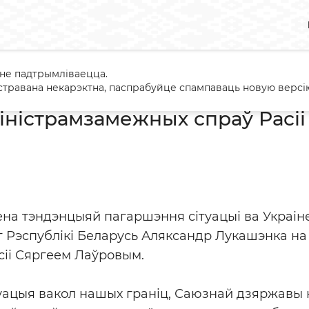
 не падтрымліваецца.
эча з міністрамзамежных спраў Расіі Сяргеем Лаўровым
травана некарэктна, паспрабуйце спампаваць новую версію
міністрамзамежных спраў Расі
на тэндэнцыяй пагаршэння сітуацыі ва Украіне.
т Рэспублікі Беларусь Аляксандр Лукашэнка на 
сіі Сяргеем Лаўровым.
туацыя вакол нашых граніц, Саюзнай дзяржавы