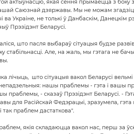
той актыўнасцю, якая сёння прымаецца з боку 
нашай Саюзнай дзяржавы. Мы не можам згадзі
 ва Украіне, не толькі ў Данбаскім, Данецкім рэ
ачыў Прэзідэнт Беларусі.
аліся, што пасля выбараў сітуацыя будзе разв
у стабільнасці. Але, на жаль, мы гэтага не бачым
вы.
а лічыць, што сітуацыя вакол Беларусі вельмі 
непадзельныя: нашы праблемы - гэта і вашы п
ы праблемы, - сказаў Прэзідэнт Беларусі. - Гэт
авы для Расійскай Федэрацыі, зразумела, гэта 
і так праблем дастаткова".
праблем, якія складаюцца вакол нас, перш за ў