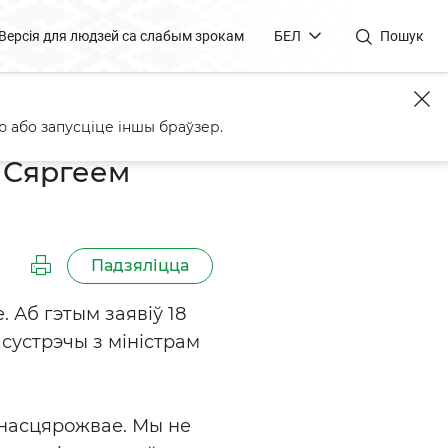
Версія для людзей са слабым зрокам
БЕЛ
Пошук
 або запусціце іншы браўзер.
і Сяргеем
Падзяліцца
 Аб гэтым заявіў 18
сустрэчы з міністрам
 насцярожвае. Мы не