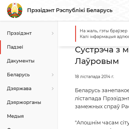
Прэзідэнт Рэспублікі Беларусь
На жаль, гэты браўзер
Прэзідэнт
Галоўная
Падзеі
Сустр
Калі інфармацыя адлюс
Падзеі
Сустрэча з 
Лаўровым
Дакументы
Беларусь
18 лістапада 2014 г.
Дзяржава
Беларусь занепакое
лістапада Прэзідэн
Дзяржорганы
замежных спраў Ра
Медыя
"Апошнім часам сі