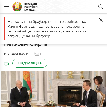
Прэзідэнт
Рэспублікі
Беларусь
На жаль, гэты браўзер не падтрымліваецца.
Галоўная
Падзеі
Сустрэча з Міністрам замежных спраў і знешн
Калі інфармацыя адлюстравана некарэктна,
Сустрэча з Міністрам замежных
паспрабуйце спампаваць новую версію або
спраў і знешняга гандлю Венгрыі
запусціце іншы браўзер.
Петэрам Сіярта
14 студзеня 2019 г.
1
Падзяліцца