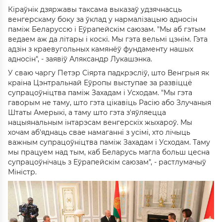
Кіраўнік дзяржавы таксама выказаў удзячнасць
венгерскаму боку за ўклад у нармалізацыю адносін
паміж Беларуссю і Еўрапейскім саюзам. "Мы аб гэтым
ведаем аж да літары і коскі. Мы гэта вельмі цэнім. Гэта
адзін з краевугольных камянёў фундаменту нашых
адносін", - заявіў Аляксандр Лукашэнка.
У сваю чаргу Петэр Сіярта падкрэсліў, што Венгрыя як
краіна Цэнтральнай Еўропы выступае за развіццё
супрацоўніцтва паміж Захадам і Усходам. "Мы гэта
гаворым не таму, што гэта цікавіць Расію або Злучаныя
Штаты Амерыкі, а таму што гэта з'яўляецца
нацыянальным інтарэсам венгерскіх жыхароў. Мы
хочам аб'яднаць свае намаганні з усімі, хто лічыць
важным супрацоўніцтва паміж Захадам і Усходам. Таму
мы працуем над тым, каб Беларусь магла больш цесна
супрацоўнічаць з Еўрапейскім саюзам", - растлумачыў
Міністр.