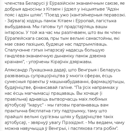
членства Беларусі ў Еўразійскім эканамічным саюзе, яе
добрыя адносіны з Кітаем і ўдзел у ініцыятыве "Адзін
пояс і адзін шлях". "Поезд ужо (кантэйнерныя перавозкі.
- Заўвага) ходзіць паміж Кітаем і Еўропай, лагістыка
выбудавана. Мы гатовы тут прадстаўляць вашы
інтарэсы. У той жа час мы разлічваем, што вы як член
Еўрапейскага саюза, пры тым вельмі самастойны, які
мае сваю пазіцыю, будзеце нас падтрымліваць.
Спалучэнне гэтых інтарэсаў надасць большую
гандлёва-эканамічную дынаміку паміж дзвюма
краінамі", - упэўнены Кіраўнік дзяржавы.
Аляксандр Лукашэнка дадаў, што Венгрыя і Беларусь
развіваюць супрацоўніцтва ў многіх сферах, ёсць
сумесныя праекты ў машынабудаванні, фармацэўтыцы,
будаўніцтве, фінансавай галіне. "Па ўсіх напрамках у
нас ёсць магчымасці працаваць. Вы хочаце (і
правільна) аднавіць вытворчасць маіх любімых
аўтобусаў "Ікарус" - мы гатовы прапанаваць вам
практычна бясплатна гэту падтрымку, таму што
прайшлі вельмі сур'ёзны шлях у будаўніцтве такіх
аўтобусаў, - звярнуў увагу Прэзідэнт. - Мы ведаем, чаму
можна навучыцца ў Венгрыі, і паспяхова гэта робім".