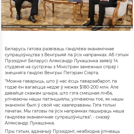
Беларусь гатова развіваць гандлёва-эканамічнае
супрацоўніцтва з Венгрыяй па ўсіх напрамках. Аб гэтым
Прэзідэнт Беларусі Аляксандр Лукашэнка заявіў 14
студзеня на сустрэчы з Міністрам замежных спраў і
знешняга гандлю Венгрыі Петэрам Сіярта.
"Можна гаварыць, што ў нас ёсць тавараабарот, па
годзе ён вагаецца недзе ў межах $180-200 млн. Але
давайце скажам шчыра, што гэта смешная лічба,
улічваючы нашы патэнцыялы, улічваючы тое, як нашы
эканомікі былі ў свой час каапераваны. Гэта толькі
пачатак. Мы гатовы па ўсіх напрамках пашыраць наша
гандлёва-эканамічнае супрацоўніцтва", - сказаў
Аляксандр Лукашэнка.
Пры гэтым, адзначыў Прэзідэнт, неабходна ўлічваць