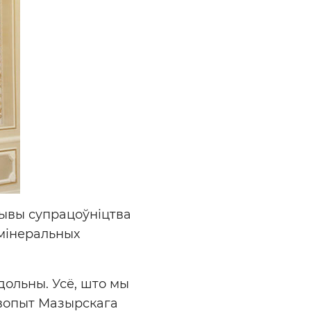
ывы супрацоўніцтва
 мінеральных
дольны. Усё, што мы
ь вопыт Мазырскага