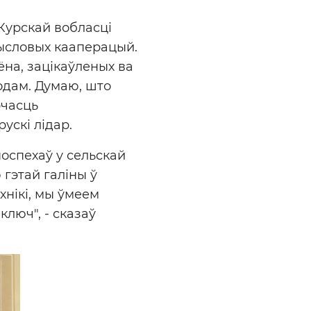
Курскай вобласці
ысловых кааперацый.
ёна, зацікаўленых ва
одам. Думаю, што
рчасць
ускі лідар.
оспехаў у сельскай
гэтай галіны ў
хнікі, мы ўмеем
люч", - сказаў