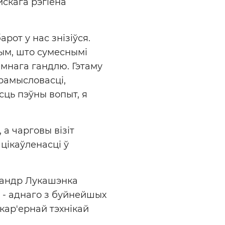
йскага рэгіёна
арот у нас знізіўся.
ым, што сумеснымі
мнага гандлю. Гэтаму
рамысловасці,
сць пэўны вопыт, я
 а чарговы візіт
цікаўленасці ў
сандр Лукашэнка
 - аднаго з буйнейшых
 кар'ернай тэхнікай