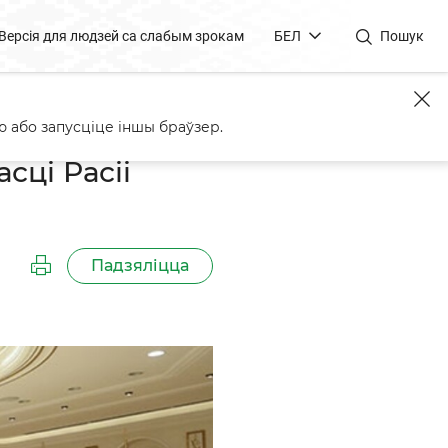
Версія для людзей са слабым зрокам
БЕЛ
Пошук
айлавым
 або запусціце іншы браўзер.
сці Расіі
Падзяліцца