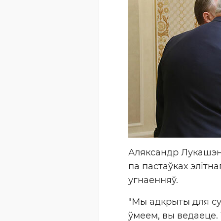
Аляксандр Лукашэн
па пастаўках элітн
угнаенняў.
"Мы адкрыты для су
ўмеем, вы ведаеце. 