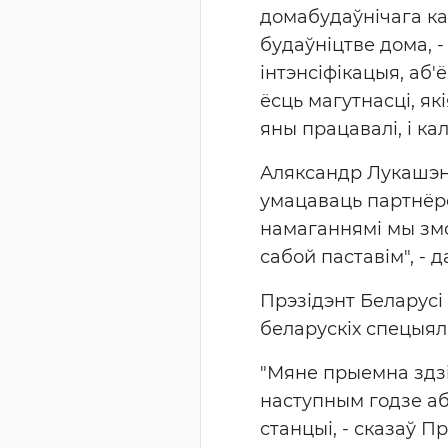
домабудаўнічага кам
будаўніцтве дома, -
інтэнсіфікацыя, аб'
ёсць магутнасці, як
яны працавалі, і кал
Аляксандр Лукашэн
умацаваць партнёрс
намаганнямі мы змо
сабой паставім", - д
Прэзідэнт Беларус
беларускіх спецыялі
"Мяне прыемна здзі
наступным годзе аб
станцыі, - сказаў П