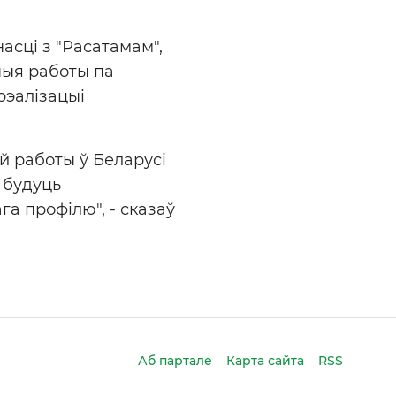
асці з "Расатамам",
ныя работы па
рэалізацыі
й работы ў Беларусі
 будуць
а профілю", - сказаў
Аб партале
Карта сайта
RSS