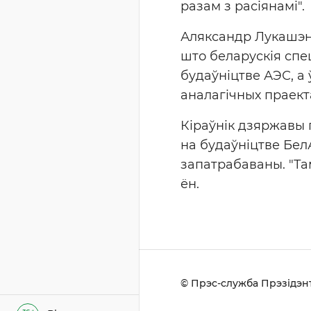
разам з расіянамі".
Аляксандр Лукашэнк
што беларускія сп
будаўніцтве АЭС, а
аналагічных праектаў
Кіраўнік дзяржавы 
на будаўніцтве Бел
запатрабаваны. "Та
ён.
© Прэс-служба Прэзідэнт