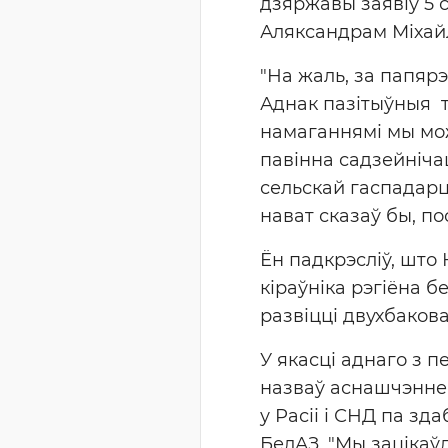
дзяржавы заявіў 5 
Аляксандрам Міхай
"На жаль, за папярэд
Аднак пазітыўныя т
намаганнямі мы мож
павінна садзейніча
сельскай гаспадарцы
нават сказаў бы, пос
Ён падкрэсліў, што 
кіраўніка рэгіёна 
развіцці двухбаков
У якасці аднаго з 
назваў аснашчэнне 
у Расіі і СНД па зд
БелАЗ. "Мы зацікаўл