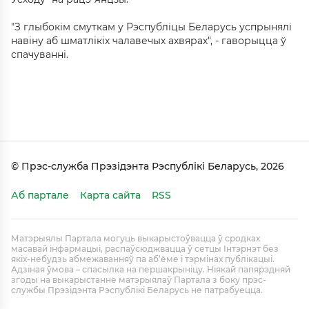
"З глыбокім смуткам у Рэспубліцы Беларусь успрынялі
навіну аб шматлікіх чалавечых ахвярах", - гаворыцца ў
спачуванні.
© Прэс-служба Прэзідэнта Рэспублікі Беларусь, 2026
Аб партале
Карта сайта
RSS
Матэрыялы Партала могуць выкарыстоўвацца ў сродках
масавай інфармацыі, распаўсюджвацца ў сетцы Інтэрнэт без
якіх-небудзь абмежаванняў па аб’ёме і тэрмінах публікацыі.
Адзіная ўмова – спасылка на першакрыніцу. Ніякай папярэдняй
згоды на выкарыстанне матэрыялаў Партала з боку прэс-
службы Прэзідэнта Рэспублікі Беларусь не патрабуецца.