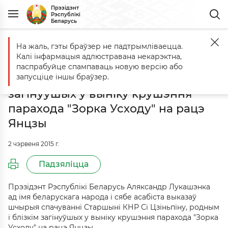
Прэзідэнт
Рэспублікі
Беларусь
На жаль, гэты браўзер не падтрымліваецца.
Галоўная
Падзеі
Спачуванне Старшыні КНР Сі Цзіньпіну, родным
Калі інфармацыя адлюстравана некарэктна,
Спачуванне Старшыні КНР Сі
паспрабуйце спампаваць новую версію або
Цзіньпіну, родным і блізкім
запусціце іншы браўзер.
загінуўшых у выніку крушэння
парахода "Зорка Усходу" на рацэ
Янцзы
2 чэрвеня 2015 г.
Падзяліцца
Прэзідэнт Рэспублікі Беларусь Аляксандр Лукашэнка
ад імя беларускага народа і сябе асабіста выказаў
шчырыя спачуванні Старшыні КНР Сі Цзіньпіну, родным
і блізкім загінуўшых у выніку крушэння парахода "Зорка
Усходу" на рацэ Янцзы.