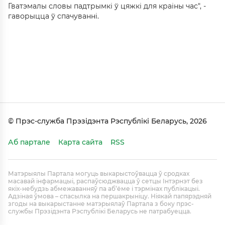
Гватэмалы словы падтрымкі ў цяжкі для краіны час", -
гаворыцца ў спачуванні.
© Прэс-служба Прэзідэнта Рэспублікі Беларусь, 2026
Аб партале
Карта сайта
RSS
Матэрыялы Партала могуць выкарыстоўвацца ў сродках
масавай інфармацыі, распаўсюджвацца ў сетцы Інтэрнэт без
якіх-небудзь абмежаванняў па аб’ёме і тэрмінах публікацыі.
Адзіная ўмова – спасылка на першакрыніцу. Ніякай папярэдняй
згоды на выкарыстанне матэрыялаў Партала з боку прэс-
службы Прэзідэнта Рэспублікі Беларусь не патрабуецца.