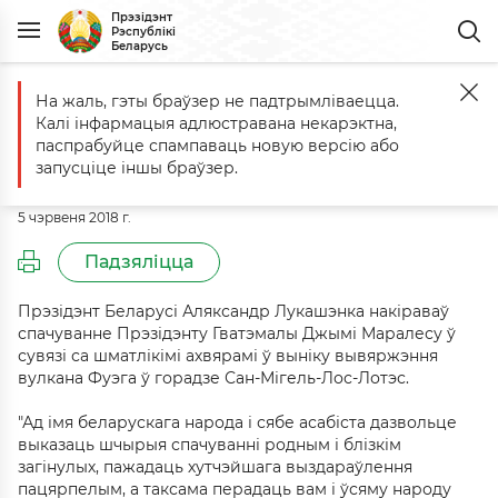
Прэзідэнт
Рэспублікі
Беларусь
На жаль, гэты браўзер не падтрымліваецца.
Галоўная
Падзеі
Спачуванне Прэзідэнту Гватэмалы Джымі Мар
Калі інфармацыя адлюстравана некарэктна,
Спачуванне Прэзідэнту Гватэмалы
паспрабуйце спампаваць новую версію або
Джымі Маралесу
запусціце іншы браўзер.
5 чэрвеня 2018 г.
Падзяліцца
Прэзідэнт Беларусі Аляксандр Лукашэнка накіраваў
спачуванне Прэзідэнту Гватэмалы Джымі Маралесу ў
сувязі са шматлікімі ахвярамі ў выніку вывяржэння
вулкана Фуэга ў горадзе Сан-Мігель-Лос-Лотэс.
"Ад імя беларускага народа і сябе асабіста дазвольце
выказаць шчырыя спачуванні родным і блізкім
загінулых, пажадаць хутчэйшага выздараўлення
пацярпелым, а таксама перадаць вам і ўсяму народу