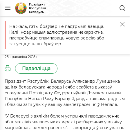
Прэзідэнт
Рэспублікі
Беларусь
На жаль, гэты браўзер не падтрымліваецца.
Галоўная
Падзеі
Спачуванне Прэзідэнту Непала Раму Барану Я
Калі інфармацыя адлюстравана некарэктна,
Спачуванне Прэзідэнту Непала
паспрабуйце спампаваць новую версію або
Раму Барану Ядаву
запусціце іншы браўзер.
25 красавіка 2015 г.
Падзяліцца
Прэзідэнт Рэспублікі Беларусь Аляксандр Лукашэнка
ад імя беларускага народа і сябе асабіста выказаў
спачуванні Прэзідэнту Федэратыўнай Дэмакратычнай
Рэспублікі Непал Раму Барану Ядаву, а таксама родным
і блізкім загінулых у выніку землетрасення ў Непале.
"У Беларусі з вялікім болем успрынялі паведамленне
аб шматлікіх чалавечых ахвярах і разбурэннях у выніку
мацнейшага землетрасення", - гаворыцца ў спачуванні.