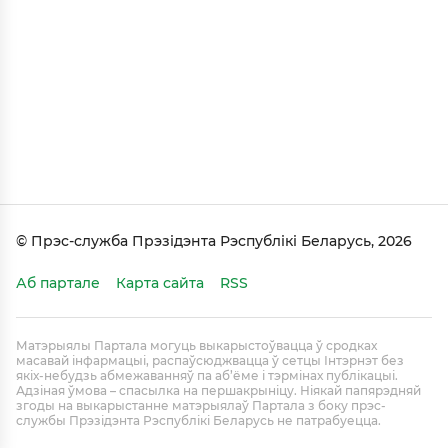
© Прэс-служба Прэзідэнта Рэспублікі Беларусь, 2026
Аб партале
Карта сайта
RSS
Матэрыялы Партала могуць выкарыстоўвацца ў сродках
масавай інфармацыі, распаўсюджвацца ў сетцы Інтэрнэт без
якіх-небудзь абмежаванняў па аб’ёме і тэрмінах публікацыі.
Адзіная ўмова – спасылка на першакрыніцу. Ніякай папярэдняй
згоды на выкарыстанне матэрыялаў Партала з боку прэс-
службы Прэзідэнта Рэспублікі Беларусь не патрабуецца.