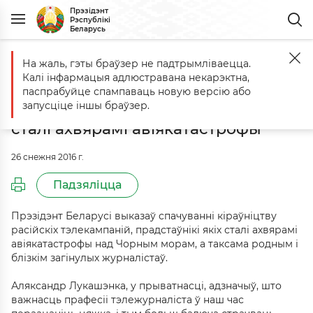
Прэзідэнт
Рэспублікі
Беларусь
На жаль, гэты браўзер не падтрымліваецца.
Галоўная
Падзеі
Спачуванне кіраўніцтву расійскіх тэлекампаній,
Калі інфармацыя адлюстравана некарэктна,
Спачуванне кіраўніцтву расійскіх
паспрабуйце спампаваць новую версію або
тэлекампаній, прадстаўнікі якіх
запусціце іншы браўзер.
сталі ахвярамі авіякатастрофы
26 снежня 2016 г.
Падзяліцца
Прэзідэнт Беларусі выказаў спачуванні кіраўніцтву
расійскіх тэлекампаній, прадстаўнікі якіх сталі ахвярамі
авіякатастрофы над Чорным морам, а таксама родным і
блізкім загінулых журналістаў.
Аляксандр Лукашэнка, у прыватнасці, адзначыў, што
важнасць прафесіі тэлежурналіста ў наш час