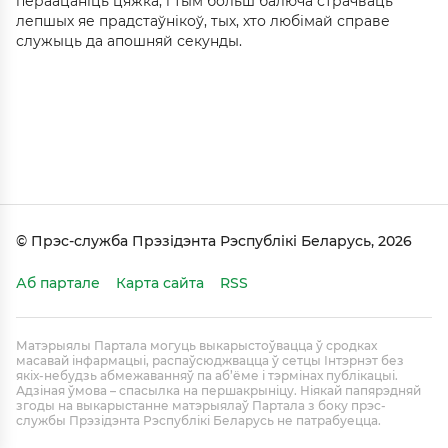
пераацаніць цяжка, і тым больш балюча страчваць
лепшых яе прадстаўнікоў, тых, хто любімай справе
служыць да апошняй секунды.
© Прэс-служба Прэзідэнта Рэспублікі Беларусь, 2026
Аб партале
Карта сайта
RSS
Матэрыялы Партала могуць выкарыстоўвацца ў сродках
масавай інфармацыі, распаўсюджвацца ў сетцы Інтэрнэт без
якіх-небудзь абмежаванняў па аб’ёме і тэрмінах публікацыі.
Адзіная ўмова – спасылка на першакрыніцу. Ніякай папярэдняй
згоды на выкарыстанне матэрыялаў Партала з боку прэс-
службы Прэзідэнта Рэспублікі Беларусь не патрабуецца.