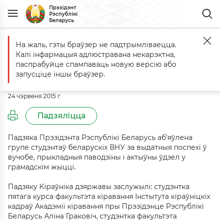
Прэзідэнт
Рэспублікі
Беларусь
На жаль, гэты браўзер не падтрымліваецца.
Галоўная
Падзеі
Падзяка Прэзідэнта аб'яўлена групе студэнтаў
Калі інфармацыя адлюстравана некарэктна,
Падзяка Прэзідэнта аб'яўлена
паспрабуйце спампаваць новую версію або
групе студэнтаў беларускіх ВНУ
запусціце іншы браўзер.
24 чэрвеня 2015 г.
Падзяліцца
Падзяка Прэзідэнта Рэспублікі Беларусь аб'яўлена
групе студэнтаў беларускіх ВНУ за выдатныя поспехі ў
вучобе, прыкладныя паводзіны і актыўны ўдзел у
грамадскім жыцці.
Падзяку Кіраўніка дзяржавы заслужылі: студэнтка
пятага курса факультэта кіравання Інстытута кіраўніцкіх
кадраў Акадэміі кіравання пры Прэзідэнце Рэспублікі
Беларусь Аліна Граковіч, студэнтка факультэта