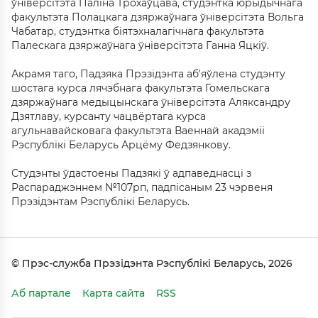
ўніверсітэта Паліна Трохаўцава, студэнтка юрыдычнага
факультэта Полацкага дзяржаўнага ўніверсітэта Вольга
Чабатар, студэнтка біятэхналагічнага факультэта
Палескага дзяржаўнага ўніверсітэта Ганна Яцкіў.
Акрамя таго, Падзяка Прэзідэнта аб'яўлена студэнту
шостага курса лячэбнага факультэта Гомельскага
дзяржаўнага медыцынскага ўніверсітэта Аляксандру
Дзятлаву, курсанту чацвёртага курса
агульнавайсковага факультэта Ваеннай акадэміі
Рэспублікі Беларусь Арцёму Федзянкову.
Студэнты ўдастоены Падзякі ў адпаведнасці з
Распараджэннем №107рп, падпісаным 23 чэрвеня
Прэзідэнтам Рэспублікі Беларусь.
© Прэс-служба Прэзідэнта Рэспублікі Беларусь, 2026
Аб партале
Карта сайта
RSS