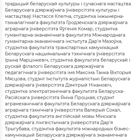
традыцый беларускай культуры і сучаснага мастацтва
Беларускага дзяржаўнага ўніверсітэта культуры і
мастацтваў Настасся Клепча, студэнтка інжынерна-
тэхналагічнага факультэта Гродзенскага дзяржаўнага
аграрнага ўніверсітэта Яўгенія Комар, студэнтка
гуманітарна-эканамічнага факультэта Міжнароднага
гуманітарна-эканамічнага інстытута Дар'я Мазоўка,
студэнтка факультэта транспартных камунікацый
Беларускага нацыянальнага тэхнічнага ўніверсітэта
Ірына Марцінкевіч, студэнтка факультэта беларускай і
рускай філалогіі Беларускага дзяржаўнага
педагагічнага ўніверсітэта імя Максіма Танка Вікторыя
Мясцова, студэнт Інстытута журналістыкі Беларускага
дзяржаўнага ўніверсітэта Дзмітрый Нікановіч,
студэнтка электратэхнічнага факультэта Беларуска-
Расійскага ўніверсітэта Яніна Процкая, студэнт
аграмеханічнага факультэта Беларускага дзяржаўнага
аграрнага тэхнічнага ўніверсітэта Валерый Сокал,
студэнтка факультэта англійскай мовы Мінскага
дзяржаўнага лінгвістычнага ўніверсітэта Дар'я
Трыгубава, студэнтка факультэта міжнародных бізнес-
камунікацый Беларускага дзяржаўнага эканамічнага