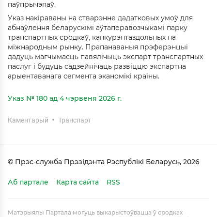
паўпрычэпаў.
Указ накіраваны на стварэнне дадатковых умоў для
абнаўлення беларускімі аўтаперавозчыкамі парку
транспартных сродкаў, канкурэнтаздольных на
міжнародным рынку. Прапанаваныя прэферэнцыі
дадуць магчымасць павялічыць экспарт транспартных
паслуг і будуць садзейнічаць развіццю экспартна
арыентаванага сегмента эканомікі краіны.
Указ № 180 ад 4 чэрвеня 2026 г.
Каментарый
Транспарт
© Прэс-служба Прэзідэнта Рэспублікі Беларусь, 2026
Аб партале
Карта сайта
RSS
Матэрыялы Партала могуць выкарыстоўвацца ў сродках