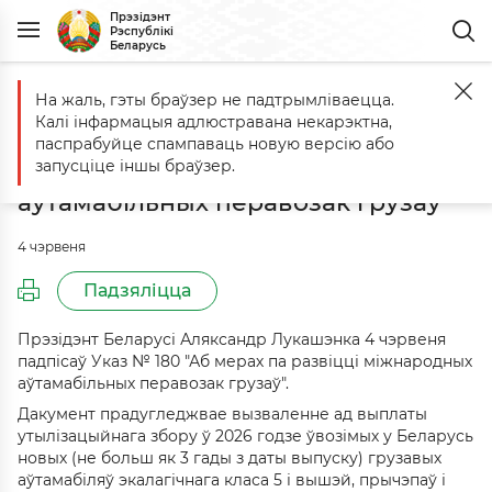
Прэзідэнт
Рэспублікі
Беларусь
На жаль, гэты браўзер не падтрымліваецца.
Галоўная
Падзеі
Падпісаны Указ "Аб мерах па развіцці міжнаро
Калі інфармацыя адлюстравана некарэктна,
Падпісаны Указ "Аб мерах па
паспрабуйце спампаваць новую версію або
развіцці міжнародных
запусціце іншы браўзер.
аўтамабільных перавозак грузаў"
4 чэрвеня
Падзяліцца
Прэзідэнт Беларусі Аляксандр Лукашэнка 4 чэрвеня
падпісаў Указ № 180 "Аб мерах па развіцці міжнародных
аўтамабільных перавозак грузаў".
Дакумент прадугледжвае вызваленне ад выплаты
утылізацыйнага збору ў 2026 годзе ўвозімых у Беларусь
новых (не больш як 3 гады з даты выпуску) грузавых
аўтамабіляў экалагічнага класа 5 і вышэй, прычэпаў і