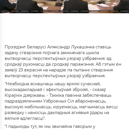
Прэзідэнт Беларусі Аляксандр Лукашэнка ставіць
задачу стварэння поўнага замкнёнага цыкла
вытворчасці перспектыўных узораў узбраення: ад
сродкаў рухомасці да сродкаў паражэння. Аб гэтым ён
заявіў 23 верасня на нарадзе па пытанні стварэння
вытворчасці перспектыўных узораў узбраення.
"Неабходна аснашчаць нашу армію сучаснай,
высокадакладнай і эфектыўнай зброяй, - сказаў
Кіраўнік дзяржавы. - Тэхніка павінна забяспечваць
падраздзяленням Узброеных Сіл абароненасць,
высокую мабільнасць, кіруемасць, магчымасць весці
разведку і наносіць дакладныя агнявыя ўдары на
вялікія адлегласці".
"І падыходы тут, як мы звычайна гаворым у