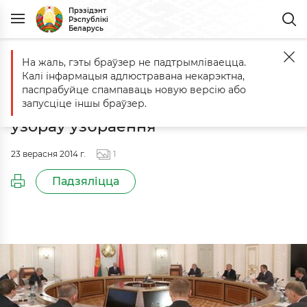
Прэзідэнт
Рэспублікі
Беларусь
На жаль, гэты браўзер не падтрымліваецца.
Галоўная
Падзеі
Нарада па пытанні стварэння вытворчасці пер
Калі інфармацыя адлюстравана некарэктна,
Нарада па пытанні стварэння
паспрабуйце спампаваць новую версію або
вытворчасці перспектыўных
запусціце іншы браўзер.
узораў узбраення
23 верасня 2014 г.
1
Падзяліцца