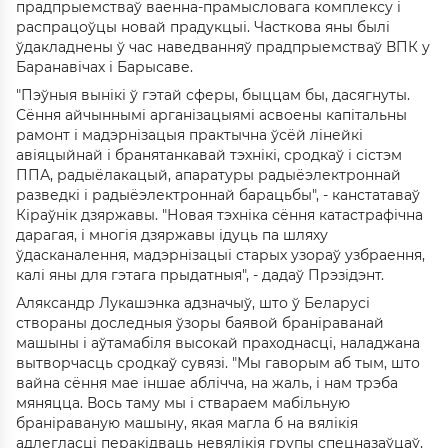
прадпрыемстваў ваенна-прамысловага комплексу і
распрацоўцы новай прадукцыі. Часткова яны былі
ўдакладнены ў час наведванняў прадпрыемстваў ВПК у
Баранавічах і Барысаве.
"Пэўныя вынікі ў гэтай сферы, быццам бы, дасягнуты.
Сёння айчыннымі арганізацыямі асвоены капітальны
рамонт і мадэрнізацыя практычна ўсёй лінейкі
авіяцыйнай і бранятанкавай тэхнікі, сродкаў і сістэм
ППА, радыёлакацый, апаратуры радыёэлектроннай
разведкі і радыёэлектроннай барацьбы", - канстатаваў
Кіраўнік дзяржавы. "Новая тэхніка сёння катастрафічна
дарагая, і многія дзяржавы ідуць па шляху
ўдасканалення, мадэрнізацыі старых узораў узбраення,
калі яны для гэтага прыдатныя", - дадаў Прэзідэнт.
Аляксандр Лукашэнка адзначыў, што ў Беларусі
створаны доследныя ўзоры баявой браніраванай
машыны і аўтамабіля высокай праходнасці, наладжана
вытворчасць сродкаў сувязі. "Мы гаворым аб тым, што
вайна сёння мае іншае аблічча, на жаль, і нам трэба
мяняцца. Вось таму мы і ствараем мабільную
браніраваную машыну, якая магла б на вялікія
адлегласці перакідваць невялікія групы спецназаўцаў,