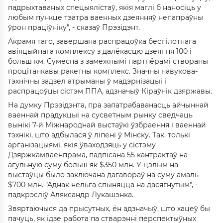
падрыхтаваных спецыялістаў, якія маглі б наносіць у
любым пункце тэатра ваенных дзеянняў непапраўны
ўрон праціўніку", - сказаў Прэзідэнт.
Акрамя таго, завершана распрацоўка беспілотнага
авіяцыйнага комплексу з далёкасцю дзеяння 100 і
больш км. Сумесна з замежнымі партнёрамі створаны
процітанкавы ракетны комплекс. Значны навукова-
тэхнічны задзел атрыманы ў мадэрнізацыі і
распрацоўцы сістэм ППА, адзначыў Кіраўнік дзяржавы.
На думку Прэзідэнта, пра запатрабаванасць айчыннай
ваеннай прадукцыі на сусветным рынку сведчаць
вынікі 7-й Міжнароднай выстаўкі ўзбраення і ваеннай
тэхнікі, што адбылася ў ліпені ў Мінску. Так, толькі
арганізацыямі, якія ўваходзяць у сістэму
Дзяржкамваенпрама, падпісана 55 кантрактаў на
агульную суму больш як $350 млн. У цэлым на
выстаўцы было заключана дагавораў на суму амаль
$700 млн. "Аднак нельга спыняцца на дасягнутым", -
падкрэсліў Аляксандр Лукашэнка.
Звяртаючыся да прысутных, ён адзначыў, што хацеў бы
пачуць, як ідзе работа па стварэнні перспектыўных