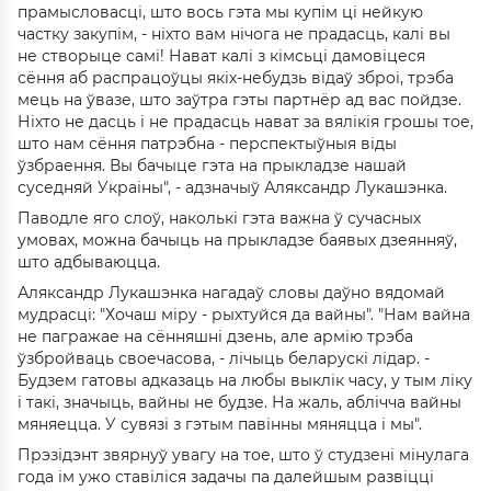
прамысловасці, што вось гэта мы купім ці нейкую
частку закупім, - ніхто вам нічога не прадасць, калі вы
не створыце самі! Нават калі з кімсьці дамовіцеся
сёння аб распрацоўцы якіх-небудзь відаў зброі, трэба
мець на ўвазе, што заўтра гэты партнёр ад вас пойдзе.
Ніхто не дасць і не прадасць нават за вялікія грошы тое,
што нам сёння патрэбна - перспектыўныя віды
ўзбраення. Вы бачыце гэта на прыкладзе нашай
суседняй Украіны", - адзначыў Аляксандр Лукашэнка.
Паводле яго слоў, наколькі гэта важна ў сучасных
умовах, можна бачыць на прыкладзе баявых дзеянняў,
што адбываюцца.
Аляксандр Лукашэнка нагадаў словы даўно вядомай
мудрасці: "Хочаш міру - рыхтуйся да вайны". "Нам вайна
не пагражае на сённяшні дзень, але армію трэба
ўзбройваць своечасова, - лічыць беларускі лідар. -
Будзем гатовы адказаць на любы выклік часу, у тым ліку
і такі, значыць, вайны не будзе. На жаль, аблічча вайны
мяняецца. У сувязі з гэтым павінны мяняцца і мы".
Прэзідэнт звярнуў увагу на тое, што ў студзені мінулага
года ім ужо ставіліся задачы па далейшым развіцці