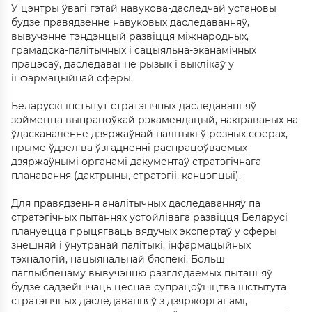
У цэнтры ўвагі гэтай навукова-даследчай установы
будзе правядзенне навуковых даследаванняў,
вывучэнне тэндэнцый развіцця міжнародных,
грамадска-палітычных і сацыяльна-эканамічных
працэсаў, даследаванне рызык і выклікаў у
інфармацыйнай сферы.
Беларускі інстытут стратэгічных даследаванняў
зоймецца выпрацоўкай рэкамендацый, накіраваных на
ўдасканаленне дзяржаўнай палітыкі ў розных сферах,
прыме ўдзел ва ўзгадненні распрацоўваемых
дзяржаўнымі органамі дакументаў стратэгічнага
планавання (дактрыны, стратэгіі, канцэпцыі).
Для правядзення аналітычных даследаванняў па
стратэгічных пытаннях устойлівага развіцця Беларусі
плануецца прыцягваць вядучых экспертаў у сферы
знешняй і ўнутранай палітыкі, інфармацыйных
тэхналогій, нацыянальнай бяспекі. Больш
паглыбленаму вывучэнню разглядаемых пытанняў
будзе садзейнічаць цеснае супрацоўніцтва інстытута
стратэгічных даследаванняў з дзяржорганамі,