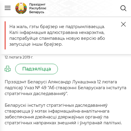
Прэзідэнт
Рэспублікі
Беларусь
На жаль, гэты браўзер не падтрымліваецца.
Галоўная
Падзеі
Каментарый да Указа № 49 ад 12 лютага 2019 г.
Калі інфармацыя адлюстравана некарэктна,
Каментарый да Указа № 49 ад 12
паспрабуйце спампаваць новую версію або
лютага 2019 г.
запусціце іншы браўзер.
12 лютага 2019 г.
Падзяліцца
Прэзідэнт Беларусі Аляксандр Лукашэнка 12 лютага
падпісаў Указ № 49 "Аб стварэнні Беларускага інстытута
стратэгічных даследаванняў".
Беларускі інстытут стратэгічных даследаванняў
ствараецца ў мэтах інфармацыйна-аналітычнага
забеспячэння дзейнасці дзяржаўных органаў па
стратэгічных напрамках знешняй і ўнутранай палітыкі.