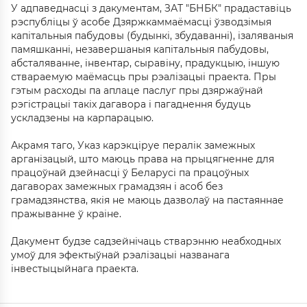
У адпаведнасці з дакументам, ЗАТ "БНБК" прадаставіць
рэспубліцы ў асобе Дзяржкаммаёмасці ўзводзімыя
капітальныя пабудовы (будынкі, збудаванні), ізаляваныя
памяшканні, незавершаныя капітальныя пабудовы,
абсталяванне, інвентар, сыравіну, прадукцыю, іншую
ствараемую маёмасць пры рэалізацыі праекта. Пры
гэтым расходы па аплаце паслуг пры дзяржаўнай
рэгістрацыі такіх дагавора і пагаднення будуць
ускладзены на карпарацыю.
Акрамя таго, Указ карэкціруе пералік замежных
арганізацый, што маюць права на прыцягненне для
працоўнай дзейнасці ў Беларусі па працоўных
дагаворах замежных грамадзян і асоб без
грамадзянства, якія не маюць дазволаў на пастаяннае
пражыванне ў краіне.
Дакумент будзе садзейнічаць стварэнню неабходных
умоў для эфектыўнай рэалізацыі названага
інвестыцыйнага праекта.