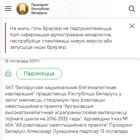
Прэзідэнт
Рэспублікі
Беларусь
На жаль, гэты браўзер не падтрымліваецца.
Галоўная
Падзеі
Каментарый да Указа № 404 ад 13 лістапада 2017
Калі інфармацыя адлюстравана некарэктна,
Каментарый да Указа № 404 ад 13
паспрабуйце спампаваць новую версію або
лістапада 2017 г.
запусціце іншы браўзер.
13 лістапада 2017 г.
Падзяліцца
ЗАТ "Беларуская нацыянальная біятэхналагічная
карпарацыя" прадаставіць Рэспубліцы Беларусь у
залог маёмасць, створаную пры рэалізацыі
інвестыцыйнага праекта "Арганізацыя
высокатэхналагічнай аграпрамысловай вытворчасці
поўнага цыкла на 2016-2032 гады". Адпаведны Указ №
404 "Аб рэалізацыі інвестыцыйнага праекта" Прэзідэнт
Беларусі Аляксандр Лукашэнка падпісаў 13 лістапада.