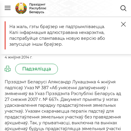
Прэзідэнт
Рэспублікі
Беларусь
На жаль, гэты браўзер не падтрымліваецца.
Галоўная
Падзеі
Каментарый да Указа № 387 ад 4 жніўня 2014 г.
Калі інфармацыя адлюстравана некарэктна,
Каментарый да Указа № 387 ад 4
паспрабуйце спампаваць новую версію або
жніўня 2014 г.
запусціце іншы браўзер.
4 жніўня 2014 г.
Падзяліцца
Прэзідэнт Беларусі Аляксандр Лукашэнка 4 жніўня
падпісаў Указ № 387 «Аб унясенні дапаўненняў і
змяненняў ва Указ Прэзідэнта Рэспублікі Беларусь ад
27 снежня 2007 г. № 667». Дакумент прыняты ў мэтах
удасканалення парадку прадастаўлення зямельных
участкаў. Указам скарачаецца пералік падстаў для
прадастаўлення зямельных участкаў без правядзення
аўкцыёнаў. Так, у прыватнасці, выключна па выніках
аўкцыёнаў будуць прадастаўляцца зямельныя ўчасткі