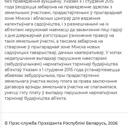
без правядзення аўкцыёну. Указам з 1 студзеня 2015
года ўводзіцца забарона на правядзенне здзелак з
зямельнымі ўчасткамі, прадастаўленымі ў прыгараднай
зоне Мінска і абласных цэнтраў для вядзення
калектыўнага садоўніцтва, і з размешчанымі на іх
аб'ектамі нерухомай маёмасці да заканчэння пяці гадоў
з дня дзяржаўнай рэгістрацыі ўзнікнення правоў на
такія зямельныя ўчасткі, а таксама забарона на
стварэнне ў прыгараднай зоне Мінска новых
садоўніцкіх таварыстваў, дачных кааператываў. У мэтах
недапушчэння выпадкаў парушэння інвестарамі
(забудоўшчыкамі) нарматыўных тэрмінаў будаўніцтва
аб'ектаў Указам з 1 студзеня 2015 года ўстанаўліваецца
абавязак забудоўшчыка, пры прадастаўленні
зямельнага ўчастка якому плата за права заключэння
дагавора арэнды зямельнага ўчастка не спаганялася,
унесці гэту плату ў выпадку парушэння нарматыўных
тэрмінаў будаўніцтва аб'екта.
© Прэс-служба Прэзідэнта Рэспублікі Беларусь, 2026