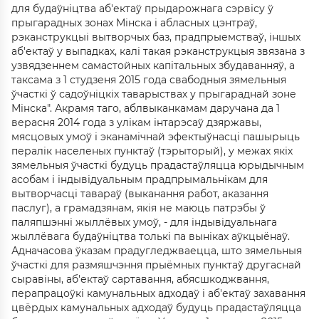
для будаўніцтва аб'ектаў прыдарожнага сэрвісу ў
прыгарадных зонах Мінска і абласных цэнтраў,
рэканструкцыі вытворчых баз, прадпрыемстваў, іншых
аб'ектаў у выпадках, калі такая рэканструкцыя звязана з
узвядзеннем самастойных капітальных збудаванняў, а
таксама з 1 студзеня 2015 года свабодныя зямельныя
ўчасткі ў садоўніцкіх таварыствах у прыгараднай зоне
Мінска". Акрамя таго, аблвыканкамам даручана да 1
верасня 2014 года з улікам інтарэсаў дзяржавы,
мясцовых умоў і эканамічнай эфектыўнасці пашырыць
пералік населеных пунктаў (тэрыторый), у межах якіх
зямельныя ўчасткі будуць прадастаўляцца юрыдычным
асобам і індывідуальным прадпрымальнікам для
вытворчасці тавараў (выканання работ, аказання
паслуг), а грамадзянам, якія не маюць патрэбы ў
паляпшэнні жыллёвых умоў, - для індывідуальнага
жыллёвага будаўніцтва толькі па выніках аўкцыёнаў.
Адначасова ўказам прадугледжваецца, што зямельныя
ўчасткі для размяшчэння прыёмных пунктаў другаснай
сыравіны, аб'ектаў сартавання, абясшкоджвання,
перапрацоўкі камунальных адходаў і аб'ектаў захавання
цвёрдых камунальных адходаў будуць прадастаўляцца