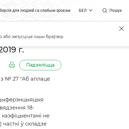
Версія для людзей са слабым зрокам
БЕЛ
Пошук
 або запусціце іншы браўзер.
019 г.
Падзяліцца
аз № 27 "Аб аплаце
я дыферэнцыяцыя
вядзення 18-
ж каэфіцыентамі не
 часткі ў складзе