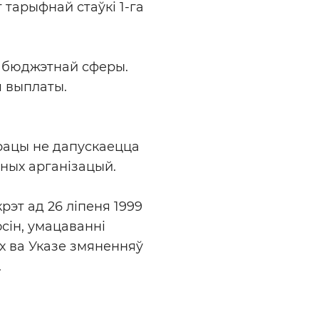
 тарыфнай стаўкі 1-га
ў бюджэтнай сферы.
я выплаты.
працы не дапускаецца
ных арганізацый.
рэт ад 26 ліпеня 1999
сін, умацаванні
х ва Указе змяненняў
.