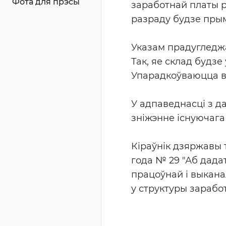
Фота для прэсы
заработнай платы р
разраду будзе прым
Указам прадугледж
Так, яе склад будз
Упарадкоўваюцца вы
У адпаведнасці з д
зніжэнне існуючага
Кіраўнік дзяржавы т
года № 29 "Аб дада
працоўнай і выкана
у структуры зарабо