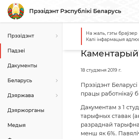
Прэзідэнт Рэспублікі Беларусь
На жаль, гэты браўзер
Прэзідэнт
Галоўная
Падзеі
Камент
Калі інфармацыя адлюс
Падзеі
Каментарый д
Дакументы
18 студзеня 2019 г.
Беларусь
Прэзідэнт Беларусі
працы работнікаў б
Дзяржава
Дакументам з 1 ст
Дзяржорганы
тарыфных ставак (а
разраднай тарыфнай
Медыя
менш як 6%. Павялі