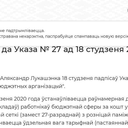
 не падтрымліваецца.
арый да Указа № 27 ад 18 студзеня 2019 г.
травана некарэктна, паспрабуйце спампаваць новую версію
а Указа № 27 ад 18 студзеня 2
 Аляксандр Лукашэнка 18 студзеня падпісаў Ук
юджэтных арганізацый".
удзеня 2020 года ўстанаўліваецца раўнамерна
кладаў) работнікаў бюджэтнай сферы за кошт у
 сеткі (замест 27-разраднай) з розніцай памі
чваецца ўдзельная вага тарыфнай (пастаяннай)