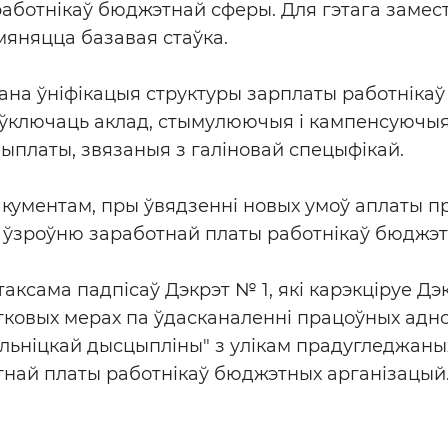
аботнікаў бюджэтнай сферы. Для гэтага замест
яняцца базавая стаўка.
ана ўніфікацыя структуры зарплаты работніка
е ўключаць аклад, стымулюючыя і кампенсуючы
платы, звязаныя з галіновай спецыфікай.
акументам, пры ўвядзенні новых умоў аплаты 
 ўзроўню заработнай платы работнікаў бюджэт
аксама падпісаў Дэкрэт № 1, які карэкціруе Дэк
тковых мерах па ўдасканаленні працоўных адно
льніцкай дысцыпліны" з улікам прадугледжаны
тнай платы работнікаў бюджэтных арганізацый