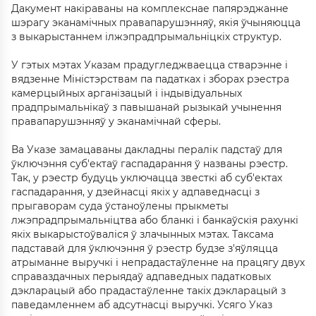
Дакумент накіраваны на комплекснае папярэджанне
шэрагу эканамічных правапарушэнняў, якія ўчыняюцца
з выкарыстаннем ілжэпрадпрымальніцкіх структур.
У гэтых мэтах Указам прадугледжваецца стварэнне і
вядзенне Міністэрствам па падатках і зборах рэестра
камерцыйных арганізацый і індывідуальных
прадпрымальнікаў з павышанай рызыкай учынення
правапарушэнняў у эканамічнай сферы.
Ва Указе замацаваны дакладны пералік падстаў для
ўключэння суб'ектаў гаспадарання ў названы рэестр.
Так, у рэестр будуць уключацца звесткі аб суб'ектах
гаспадарання, у дзейнасці якіх у адпаведнасці з
прыгаворам суда ўстаноўлены прыкметы
лжэпрадпрымальніцтва або бланкі і банкаўскія рахункі
якіх выкарыстоўваліся ў злачынных мэтах. Таксама
падставай для ўключэння ў рэестр будзе з'яўляцца
атрыманне выручкі і непрадастаўленне на працягу двух
справаздачных перыядаў адпаведных падатковых
дэкларацый або прадастаўленне такіх дэкларацый з
паведамленнем аб адсутнасці выручкі. Усяго Указ