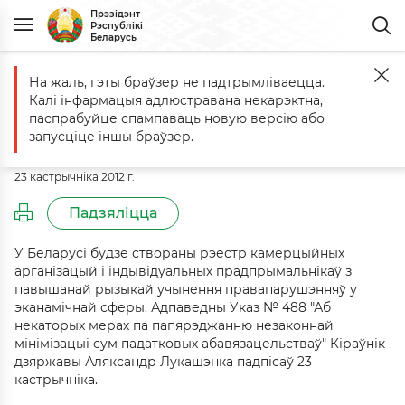
Прэзідэнт
Рэспублікі
Беларусь
На жаль, гэты браўзер не падтрымліваецца.
Галоўная
Падзеі
Каментары да Указа № 488 ад 23 кастрычніка 20
Калі інфармацыя адлюстравана некарэктна,
Каментары да Указа № 488 ад 23
паспрабуйце спампаваць новую версію або
кастрычніка 2012 г.
запусціце іншы браўзер.
23 кастрычніка 2012 г.
Падзяліцца
У Беларусі будзе створаны рэестр камерцыйных
арганізацый і індывідуальных прадпрымальнікаў з
павышанай рызыкай учынення правапарушэнняў у
эканамічнай сферы. Адпаведны Указ № 488 "Аб
некаторых мерах па папярэджанню незаконнай
мінімізацыі сум падатковых абавязацельстваў" Кіраўнік
дзяржавы Аляксандр Лукашэнка падпісаў 23
кастрычніка.