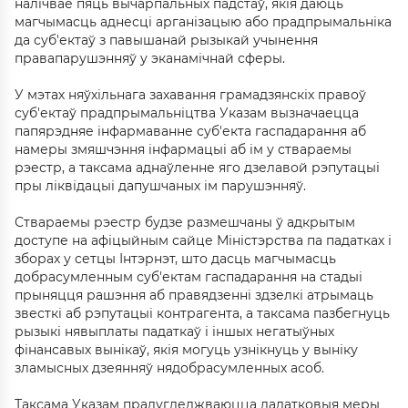
налічвае пяць вычарпальных падстаў, якія даюць
магчымасць аднесці арганізацыю або прадпрымальніка
да суб'ектаў з павышанай рызыкай учынення
правапарушэнняў у эканамічнай сферы.
У мэтах няўхільнага захавання грамадзянскіх правоў
суб'ектаў прадпрымальніцтва Указам вызначаецца
папярэдняе інфармаванне суб'екта гаспадарання аб
намеры змяшчэння інфармацыі аб ім у ствараемы
рэестр, а таксама аднаўленне яго дзелавой рэпутацыі
пры ліквідацыі дапушчаных ім парушэнняў.
Ствараемы рэестр будзе размешчаны ў адкрытым
доступе на афіцыйным сайце Міністэрства па падатках і
зборах у сетцы Інтэрнэт, што дасць магчымасць
добрасумленным суб'ектам гаспадарання на стадыі
прыняцця рашэння аб правядзенні здзелкі атрымаць
звесткі аб рэпутацыі контрагента, а таксама пазбегнуць
рызыкі нявыплаты падаткаў і іншых негатыўных
фінансавых вынікаў, якія могуць узнікнуць у выніку
зламысных дзеянняў нядобрасумленных асоб.
Таксама Указам прадугледжваюцца дадатковыя меры