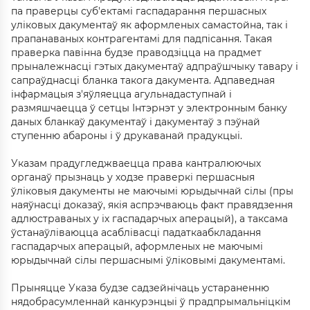
па праверцы суб'ектамі гаспадарання першасных
уліковых дакументаў як аформленых самастойна, так і
прапанаваных контрагентамі для падпісання. Такая
праверка павінна будзе праводзіцца на прадмет
прыналежнасці гэтых дакументаў адпраўшчыку тавару і
сапраўднасці бланка такога дакумента. Адпаведная
інфармацыя з'яўляецца агульнадаступнай і
размяшчаецца ў сетцы Інтэрнэт у электронным банку
даных бланкаў дакументаў і дакументаў з пэўнай
ступенню абароны і ў друкаванай прадукцыі.
Указам прадугледжваецца права кантралюючых
органаў прызнаць у ходзе праверкі першасныя
ўліковыя дакументы не маючымі юрыдычнай сілы (пры
наяўнасці доказаў, якія аспрэчваюць факт правядзення
адлюстраваных у іх гаспадарчых аперацый), а таксама
ўстанаўліваюцца асаблівасці падаткаабкладання
гаспадарчых аперацый, аформленых не маючымі
юрыдычнай сілы першаснымі ўліковымі дакументамі.
Прыняцце Указа будзе садзейнічаць устараненню
нядобрасумленнай канкурэнцыі ў прадпрымальніцкім