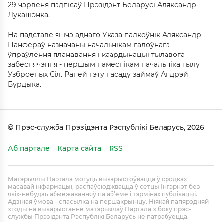
29 чэрвеня падпісаў Прэзідэнт Беларусі Аляксандр
Лукашэнка.
На падставе яшчэ аднаго Указа палкоўнік Аляксандр
Панфёраў назначаны начальнікам галоўнага
ўпраўлення планавання і каардынацыі тылавога
забеспячэння - першым намеснікам начальніка тылу
Узброеных Сіл. Раней гэту пасаду займаў Андрэй
Бурдыка.
© Прэс-служба Прэзідэнта Рэспублікі Беларусь, 2026
Аб партале
Карта сайта
RSS
Матэрыялы Партала могуць выкарыстоўвацца ў сродках
масавай інфармацыі, распаўсюджвацца ў сетцы Інтэрнэт без
якіх-небудзь абмежаванняў па аб’ёме і тэрмінах публікацыі.
Адзіная ўмова – спасылка на першакрыніцу. Ніякай папярэдняй
згоды на выкарыстанне матэрыялаў Партала з боку прэс-
службы Прэзідэнта Рэспублікі Беларусь не патрабуецца.