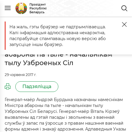
Прэзідэнт
Рэспублікі
Беларусь
На жаль, гэты браўзер не падтрымліваецца.
Галоўная
Падзеі
Генерал-маёр Андрэй Бурдыка назначаны намес
Калі інфармацыя адлюстравана некарэктна,
Генерал-маёр Андрэй Бурдыка
паспрабуйце спампаваць новую версію або
назначаны намеснікам Міністра
запусціце іншы браўзер.
абароны па тыле - начальнікам
тылу Узброеных Сіл
29 чэрвеня 2017 г.
Падзяліцца
Генерал-маёр Андрэй Бурдыка назначаны намеснікам
Міністра абароны па тыле - начальнікам тылу
Узброеных Сіл Беларусі. Генерал-маёр Віталь Кірэеў
вызвалены ад гэтай пасады і звольнены з ваеннай
службы ў запас па ўзросце з правам нашэння ваеннай
формы адзення і знакаў адрознення. Адпаведныя Указы