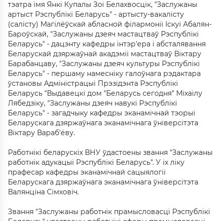
тэатра імя Янкі Купалы Зоі Белахвосцік, "Заслужаны
артыст Рэспублікі Беларусь" - артысту-вакалісту
(салісту) Магілёўскай абласной філармоніі Іскуі Абалян-
Бароўскай, "Заслужаны дзеяч мастацтваў Рэспублікі
Беларусь" - дацэнту кафедры інтэр'ера і абсталявання
Беларускай дзяржаўнай акадэміі мастацтваў Віктару
Барабанцаву, "Заслужаны дзеяч культуры Рэспублікі
Беларусь" - першаму намесніку галоўнага рэдактара
ўстановы Адміністрацыі Прэзідэнта Рэспублікі
Беларусь "Выдавецкі дом "Беларусь сегодня" Міхаілу
Лябедзіку, "Заслужаны дзеяч навукі Рэспублікі
Беларусь" - загадчыку кафедры эканамічнай тэорыі
Беларускага дзяржаўнага эканамічнага ўніверсітэта
Віктару Вараб'ёву.
Работнікі беларускіх ВНУ ўдастоены звання "Заслужаны
работнік адукацыі Рэспублікі Беларусь". У іх ліку
прафесар кафедры эканамічнай сацыялогіі
Беларускага дзяржаўнага эканамічнага ўніверсітэта
Валянціна Сімховіч.
Звання "Заслужаны работнік прамысловасці Рэспублікі