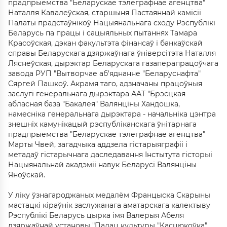
прадпрыемства "Беларускае тэлеграфнае агенцтва"
Наталля Кавалеўская, старшыня Пастаяннай камісіі
Палаты прадстаўнікоў Нацыянальнага сходу Рэспублікі
Беларусь па працы і сацыяльных пытаннях Тамара
Красоўская, дэкан факультэта фінансаў і банкаўскай
справы Беларускага дзяржаўнага ўніверсітэта Наталля
Ляснеўская, дырэктар Беларускага газаперапрацоўчага
завода РУП "Вытворчае аб'яднанне "Беларуснафта"
Сяргей Пашкоў. Акрамя таго, адзначаны працоўныя
заслугі генеральнага дырэктара ААТ "Брэсцкая
абласная база "Бакалея" Валянціны Хандошка,
намесніка генеральнага дырэктара - начальніка цэнтра
знешніх камунікацый рэспубліканскага ўнітарнага
прадпрыемства "Беларускае тэлеграфнае агенцтва"
Марты Чвей, загадчыка аддзела гістарыяграфіі і
метадаў гістарычнага даследавання Інстытута гісторыі
Нацыянальнай акадэміі навук Беларусі Валянціны
Яноўскай.
У ліку ўзнагароджаных медалём Францыска Скарыны
мастацкі кіраўнік заслужанага аматарскага калектыву
Рэспублікі Беларусь цырка імя Валерыя Абеля
дзяржаўнай установы "Палац культуры "Касцюкоўка"