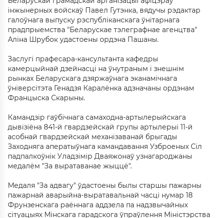
Беларускай грамадскай арганізацыі афіцэраў
інжынерных войскаў Павел Гутэнка, вядучы рэдактар
галоўнага выпуску рэспубліканскага ўнітарнага
прадпрыемства "Беларускае тэлеграфнае агенцтва"
Аліна Шрубок удастоены ордэна Пашаны.
Заслугі прафесара-кансультанта кафедры
камерцыйнай дзейнасці на ўнутраным і знешнім
рынках Беларускага дзяржаўнага эканамічнага
ўніверсітэта Генадзя Каралёнка адзначаны ордэнам
Францыска Скарыны.
Камандзір гаўбічнага самаходна-артылерыйскага
дывізіёна 841-й гвардзейскай групы артылерыі 11-й
асобнай гвардзейскай механізаванай брыгады
Заходняга аператыўнага камандавання Узброеных Сіл
падпалкоўнік Уладзімір Дваяжонаў узнагароджаны
медалём "За выратаванае жыццё".
Медаля "За адвагу" ўдастоены былы старшы пажарны
пажарнай аварыйна-выратавальнай часці нумар 18
Фрунзенскага раённага аддзела па надзвычайных
сітуацыях Мінскага гарадскога ўпраўлення Міністэрства