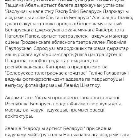
Таццяна Абель, артыст балета дзяржаўнай установы
"Заслужаны калектыў Рэспублікі Беларусь Дзяржаўны
акадэмічны ансамбль танца Беларусі" Аляксандр Глазко,
дэкан факультэта міжнародных бізнес-камунікацый
Беларускага дзяржаўнага эканамічнага ўніверсітэта
Наталля Папок, артыст тэатра лялек - вядучы майстар
сцэны Гродзенскага абласнога тэатра лялек Людміла
Паўлоўская. Сярод узнагароджаных таксама дырэктар
Зашырскага культурна-спартыўнага цэнтра Яўгенія
Шадрына, галоўны рэдактар выдавецтва
рэспубліканскага ўнітарнага прадпрыемства
"Беларускае тэлеграфнае агенцтва" Галіна Галаватая і
вядучы фотакарэспандэнт аддзела па падрыхтоўцы і
выпуску фотаінфармацыі Леанід Шчаглоў.
Акрамя таго, Указам прысвоены ганаровыя званні
Рэспублікі Беларусь прадстаўнікам сфер культуры,
мастацтва, навукі, адукацыі, прамысловасці,
архітэктуры.
Званне "Народны артыст Беларусі" прысвоена
вядучаму майстру сцэны Нацыянальнага акадэмічнага