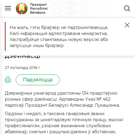
Прэзідэнт
Рэспублікі
Беларусь
На жаль, гэты браўзер не падтрымліваецца.
Галоўная
Падзеі
Дзяржаўных узнагарод удастоены 134 прадстаў
Калі інфармацыя адлюстравана некарэктна,
Дзяржаўных узнагарод удастоены
паспрабуйце спампаваць новую версію або
134 прадстаўнікі розных сфер
запусціце іншы браўзер.
дзейнасці
27 лістапада 2018 г.
Падзяліцца
Дзяржаўных узнагарод удастоены 134 прадстаўнікі
розных сфер дзейнасці. Адпаведны Указ № 462
падпісаў Прэзідэнт Беларусі Аляксандр Лукашэнка.
Ордэны і медалі, а таксама ганаровыя званні
прысуджаны за шматгадовую плённую працу, высокі
прафесіяналізм, узорнае выкананне службовых
абавязкаў, смелыя і рашучыя дзеянні ў абставінах,