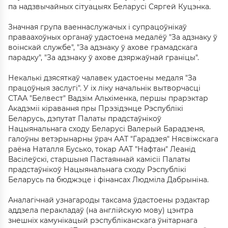
па надзвычайных сітуацыях Беларусі Сяргей Куцэнка.
Значная група ваеннаслужачых і супрацоўнікаў
праваахоўных органаў удастоена медалёў "За адзнаку ў
воінскай службе", "За адзнаку ў ахове грамадскага
парадку", "За адзнаку ў ахове дзяржаўнай граніцы".
Некалькі дзясяткаў чалавек удастоены медаля "За
працоўныя заслугі". У іх ліку начальнік вытворчасці
СТАА "Белвест" Вадзім Альхіменка, першы прарэктар
Акадэміі кіравання пры Прэзідэнце Рэспублікі
Беларусь, дэпутат Палаты прадстаўнікоў
Нацыянальнага сходу Беларусі Валерый Барадзеня,
галоўны ветэрынарны ўрач ААТ "Гарадзея" Нясвіжскага
раёна Наталля Бусько, токар ААТ "Нафтан" Леанід
Васілеўскі, старшыня Пастаяннай камісіі Палаты
прадстаўнікоў Нацыянальнага сходу Рэспублікі
Беларусь па бюджэце і фінансах Людміла Дабрыніна.
Аналагічнай узнагароды таксама ўдастоены рэдактар
аддзела перакладаў (на англійскую мову) цэнтра
знешніх камунікацый рэспубліканскага ўнітарнага