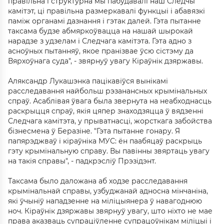
правільна і структурна мы пабудавалі наш Следчы
камітэт, ці правільна размеркавалі функцыі і абавязкі
паміж органамі дазнання і гэтак далей. Гэта пытанне
таксама будзе абмяркоўвацца на нашай шырокай
нарадзе з удзелам і Следчага камітэта. Гэта адно з
асноўных пытанняў, якое пранізвае ўсю сістэму да
Вярхоўнага суда", - звярнуў увагу Кіраўнік дзяржавы.
Аляксандр Лукашэнка пацікавіўся вынікамі
расследавання найбольш рэзанансных крымінальных
спраў. Асаблівая ўвага была звернута на неабходнасць
раскрыцця спраў, якія цяпер знаходзяцца ў вядзенні
Следчага камітэта, у прыватнасці, жорсткага забойства
бізнесмена ў Беразіне. "Гэта пытанне гонару. Я
папярэджваў і кіраўніка МУС: ён паабяцаў раскрыць
гэту крымінальную справу. Вы павінны звяртаць увагу
на такія справы", - падкрэсліў Прэзідэнт.
Таксама было даложана аб ходзе расследавання
крымінальнай справы, узбуджанай адносна мінчаніна,
які ўчыніў нападзенне на міліцыянера ў навагоднюю
ноч. Кіраўнік дзяржавы звярнуў увагу, што ніхто не мае
права аказваць супраціўленне супрацоўнікам міліцыі і