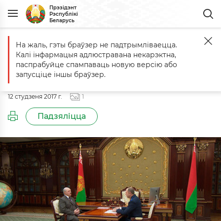
Прэзідэнт
Рэспублікі
Беларусь
На жаль, гэты браўзер не падтрымліваецца.
Галоўная
Падзеі
Даклад Старшыні Следчага камітэта Івана Наск
Калі інфармацыя адлюстравана некарэктна,
Даклад Старшыні Следчага
паспрабуйце спампаваць новую версію або
камітэта Івана Наскевіча
запусціце іншы браўзер.
12 студзеня 2017 г.
1
Падзяліцца