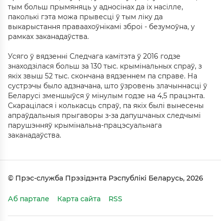
тым больш прымяняць у адносінах да іх насілле,
паколькі гэта можа прывесці ў тым ліку да
выкарыстання праваахоўнікамі зброі - безумоўна, у
рамках заканадаўства.
Усяго ў вядзенні Следчага камітэта ў 2016 годзе
знаходзілася больш за 130 тыс. крымінальных спраў, з
якіх звыш 52 тыс. скончана вядзеннем па справе. На
сустрэчы было адзначана, што ўзровень злачыннасці ў
Беларусі зменшыўся ў мінулым годзе на 4,5 працэнта.
Скарацілася і колькасць спраў, па якіх былі вынесены
апраўдальныя прыгаворы з-за дапушчаных следчымі
парушэнняў крымінальна-працэсуальнага
заканадаўства.
© Прэс-служба Прэзідэнта Рэспублікі Беларусь, 2026
Аб партале
Карта сайта
RSS