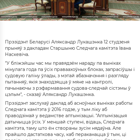
Прэзідэнт Беларусі Аляксандр Лукашэнка 12 студзеня
прыняў з дакладам Старшыню Следчага камітэта Івана
Наскевіча.
"У бліжэйшы час мы правядзём нараду па выніках
мінулага года па ўсіх праваахоўных блоках, запрасіўшы і
судовую галіну ўлады, з мэтай абазначэння і разгляду
пытанняў, якія знаходзяцца ў мяне на кантролі,
пачынаючы з рэфармавання судова-следчай сістэмы ў
цэлым", - сказаў Аляксандр Лукашэнка.
Прэзідэнт заслухаў даклад аб асноўных выніках работы
Следчага камітэта ў 2016 годзе, у тым ліку аб
праводзімай у ведамстве аптымізацыі. "Аптымізацыя
датычыцца ўсіх. У меншай ступені, відаць, Следчага
камітэта, таму што ён створаны зусім нядаўна. Але
прайшло дастаткова часу, каб пераканацца ў тым, ці