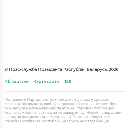
© Прэс-служба Прэзідэнта Рэспублікі Беларусь, 2026
Аб партале
Карта сайта
RSS
Матэрыялы Партала могуць выкарыстоўвацца ў сродках
масавай інфармацыі, распаўсюджвацца ў сетцы Інтэрнэт без
якіх-небудзь абмежаванняў па аб’ёме і тэрмінах публікацыі.
Адзіная ўмова – спасылка на першакрыніцу. Ніякай папярэдняй
згоды на выкарыстанне матэрыялаў Партала з боку прэс-
службы Прэзідэнта Рэспублікі Беларусь не патрабуецца.