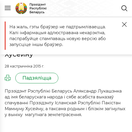
Прэзідэнт
Рэспублікі
Беларусь
На жаль, гэты браўзер не падтрымліваецца.
Галоўная
Падзеі
Cпачуванне Прэзідэнту Ісламскай Рэспублікі 
Калі інфармацыя адлюстравана некарэктна,
Cпачуванне Прэзідэнту Ісламскай
паспрабуйце спампаваць новую версію або
Рэспублікі Пакістан Мамнуну
запусціце іншы браўзер.
Хусейну
28 кастрычніка 2015 г.
Падзяліцца
Прэзідэнт Рэспублікі Беларусь Аляксандр Лукашэнка
ад імя беларускага народа і сябе асабіста выказаў
спачуванні Прэзідэнту Ісламскай Рэспублікі Пакістан
Мамнуну Хусейну, а таксама родным і блізкім загінулых
у выніку магутнага землетрасення.