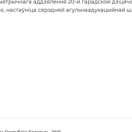
ыятрычнага аддзялення 20-й гарадской дзіцячай
я, настаўніца сярэдняй агульнаадукацыйнай 