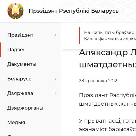
Прэзідэнт Рэспублікі Беларусь
На жаль, гэты браўзер
Прэзідэнт
Галоўная
Падзеі
Алякс
Калі інфармацыя адлюс
Падзеі
Аляксандр Л
шматдзетны
Дакументы
Беларусь
28 красавіка 2012 г.
Дзяржава
Прэзідэнт Рэспублі
шматдзетных жанчын
Дзяржорганы
У прыватнасці, гэт
Медыя
эканаміст барысаўс