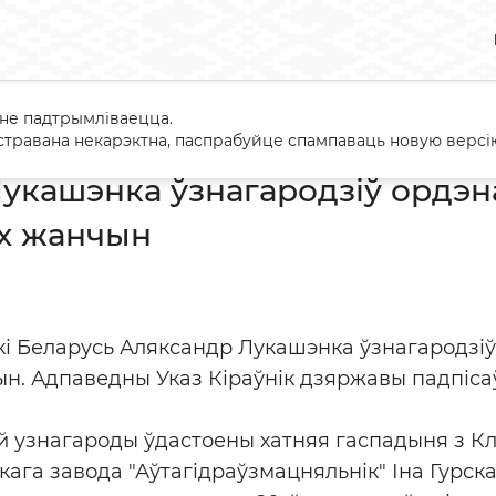
 не падтрымліваецца.
андр Лукашэнка ўзнагародзіў ордэнам Маці 27 шматдзетных ж
травана некарэктна, паспрабуйце спампаваць новую версію
укашэнка ўзнагародзіў ордэн
х жанчын
кі Беларусь Аляксандр Лукашэнка ўзнагародзіў
. Адпаведны Указ Кіраўнік дзяржавы падпісаў 
ай узнагароды ўдастоены хатняя гаспадыня з Кл
кага завода "Аўтагідраўзмацняльнік" Іна Гурска