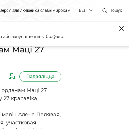
Версія для людзей са слабым зрокам
БЕЛ
Пошук
анчын
 або запусціце іншы браўзер.
ам Маці 27
Падзяліцца
 ордэнам Маці 27
27 красавіка.
імавіч Алена Палявая,
я, участковая