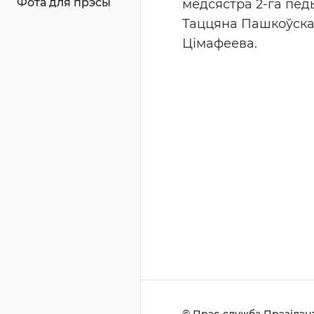
Фота для прэсы
медсястра 2-га пед
Таццяна Пашкоўска
Цімафеева.