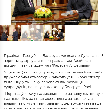
Прэзідэнт Рэспублікі Беларусь Аляксандр Лукашэнка 8
чэрвеня сустрэўся з віцэ-прэзідэнтам Расійскай
акадэміі навук акадэмікам Жарэсам Алфёравым.
У цэнтры ўвагі на сустрэчы, якая праходзіла ў цёплай і
дружалюбнай атмасферы, знаходзіўся шырокі спектр
пытанняў, у тым ліку перспектывы развіцця
супрацоўніцтва навуковых колаў Беларусі і Расіі.
"Перш за ўсё хачу падзякаваць вам за вашу жыццёвую
пазіцыю. Шчыра прызнаюся, пільна за вамі сачу, за
вашымі выступленнямі, заявамі... Беларусь - гэта ваша
краіна, ваша радзіма, і я вельмі вам удзячны за вашу