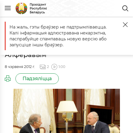
Прэзідэнт
Рэспублікі
Беларусь
На жаль, гэты браўзер не падтрымліваецца.
Галоўная
Падзеі
Сустрэча з віцэ-прэзідэнтам Расійскай акадэ
Калі інфармацыя адлюстравана некарэктна,
Сустрэча з віцэ-прэзідэнтам
паспрабуйце спампаваць новую версію або
Расійскай акадэміі навук Жарэсам
запусціце іншы браўзер.
Алфёравым
8 чэрвеня 2012 г.
2
1:00
Падзяліцца