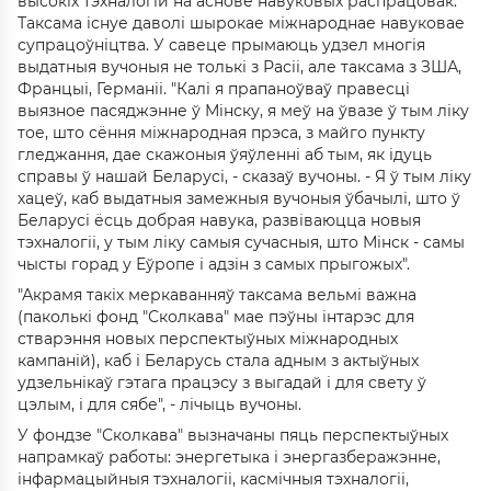
высокіх тэхналогій на аснове навуковых распрацовак.
Таксама існуе даволі шырокае міжнароднае навуковае
супрацоўніцтва. У савеце прымаюць удзел многія
выдатныя вучоныя не толькі з Расіі, але таксама з ЗША,
Францыі, Германіі. "Калі я прапаноўваў правесці
выязное пасяджэнне ў Мінску, я меў на ўвазе ў тым ліку
тое, што сёння міжнародная прэса, з майго пункту
гледжання, дае скажоныя ўяўленні аб тым, як ідуць
справы ў нашай Беларусі, - сказаў вучоны. - Я ў тым ліку
хацеў, каб выдатныя замежныя вучоныя ўбачылі, што ў
Беларусі ёсць добрая навука, развіваюцца новыя
тэхналогіі, у тым ліку самыя сучасныя, што Мінск - самы
чысты горад у Еўропе і адзін з самых прыгожых".
"Акрамя такіх меркаванняў таксама вельмі важна
(паколькі фонд "Сколкава" мае пэўны інтарэс для
стварэння новых перспектыўных міжнародных
кампаній), каб і Беларусь стала адным з актыўных
удзельнікаў гэтага працэсу з выгадай і для свету ў
цэлым, і для сябе", - лічыць вучоны.
У фондзе "Сколкава" вызначаны пяць перспектыўных
напрамкаў работы: энергетыка і энергазберажэнне,
інфармацыйныя тэхналогіі, касмічныя тэхналогіі,