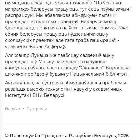
біямедыцынскія і ядзерныя тэхналогіі. "Па ўсіх пяці
напрамках беларусы працуюць, тут ёсць пэўны зачын і
распрацоўкі. Мы абавязкова абмяркуем пытанні
правядзення пілотных праектаў. Беларусь можа
ўдзельнічаць практычна па ўсіх гэтых напрамках. Ужо
сёння беларусы працуюць і ўдзельнічаюць у
сколкаўскіх праектах, але гэта трэба пашыраць", -
упэўнены Жарэс Алфёраў.
Аляксандр Лукашэнка паабяцаў садзейнічаць у
правядзенні ў Мінску пасяджэння навукова-
кансультатыўнага савета фонду "Сколкава". Вырашана,
што яно пройдзе ў будынку Нацыянальнай бібліятэкі.
Акрамя таго, на сустрэчы абмяркоўваліся праблемы
развіцця высокіх тэхналогій і навукі ў акадэмічных
інстытутах і ВНУ Беларусі.
Навука
Сустрэчы
© Прэс-служба Прэзідэнта Рэспублікі Беларусь, 2026