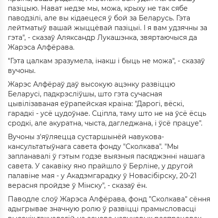
пазіцыю. Нават недзе мы, можа, крыху не так сябе
паводзілі, але вы кідаецеся ў бой за Беларусь. Гэта
лейтматыў вашай жыццёвай пазіцыі. І я вам удзячны за
гэта", - сказаў Аляксандр Лукашэнка, звяртаючыся да
Жарэса Алфёрава.
"Гэта цалкам зразумела, інакш і быць не можа", - сказаў
вучоны.
Жарэс Алфёраў даў высокую ацэнку развіццю
Беларусі, падкрэсліўшы, што гэта сучасная
цывілізаваная еўрапейская краіна: "Дарогі, вёскі,
гарадкі - усё цудоўнае. Сціпла, таму што не на ўсё ёсць
сродкі, але акуратна, чыста, дагледжана, і ўсё працуе".
Вучоны з'яўляецца сустаршынёй навукова-
кансультатыўнага савета фонду "Сколкава". "Мы
запланавалі ў гэтым годзе выязныя пасяджэнні нашага
савета. У сакавіку яно прайшло ў Берліне, у другой
палавіне мая - у Акадэмгарадку ў Новасібірску, 20-21
верасня пройдзе ў Мінску", - сказаў ён.
Паводле слоў Жарэса Алфёрава, фонд "Сколкава" сёння
адыгрывае значную ролю ў развіцці прамысловасці