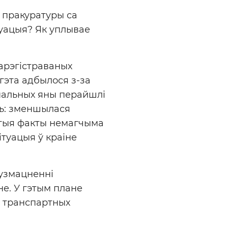
 пракуратуры са
туацыя? Як уплывае
арэгістраваных
гэта адбылося з-за
інальных яны перайшлі
ць: зменшылася
этыя факты немагчыма
ітуацыя ў краіне
узмацненні
е. У гэтым плане
і транспартных