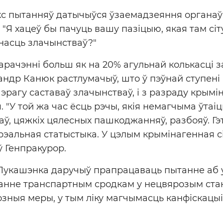
кс пытанняў датычыўся ўзаемадзеяння органаў
 "Я хацеў бы пачуць вашу пазіцыю, якая там сі
насць злачынстваў?"
рачэнні больш як на 20% агульнай колькасці з
андр Канюк растлумачыў, што ў пэўнай ступені 
эрагу саставаў злачынстваў, і з разраду крым
. "У той жа час ёсць рэчы, якія немагчыма ўтаі
аў, цяжкіх цялесных пашкоджанняў, разбояў. Г
 рэальная статыстыка. У цэлым крымінагенная с
аў Генпракурор.
Лукашэнка даручыў прапрацаваць пытанне аб 
ванне транспартным сродкам у нецвярозым стан
зныя меры, у тым ліку магчымасць канфіскацы