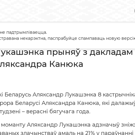
 не падтрымліваецца.
андр Лукашэнка прыняў з дакладам Генеральнага пракурора А
травана некарэктна, паспрабуйце спампаваць новую версію
укашэнка прыняў з дакладам
Аляксандра Канюка
кі Беларусь Аляксандр Лукашэнка 8 кастрычні
рора Беларусі Аляксандра Канюка, які далажы
студзені – верасні бягучага года.
а моманту Аляксандр Лукашэнка адзначыў зніж
раваных злачынстваў амаль на 21% у параўнанні