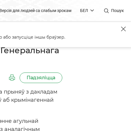
Версія для людзей са слабым зрокам
БЕЛ
Пошук
ляксандра Канюка
 або запусціце іншы браўзер.
 Генеральнага
Падзяліцца
ка прыняў з дакладам
ў аб крымінагеннай
энне агульнай
 з аналагічным