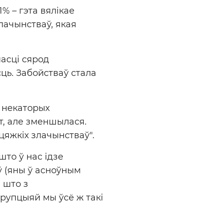
% – гэта вялікае
лачынстваў, якая
насці сярод
ць. Забойстваў стала
 некаторых
т, але зменшылася.
цяжкіх злачынстваў".
што ў нас ідзе
 (яны ў асноўным
 што з
арупцыяй мы ўсё ж такі