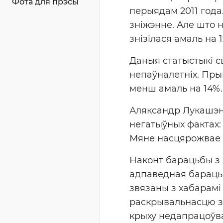
Фота для прэсы
перыядам 2011 года.
зніжэнне. Але што 
знізілася амаль на 
Даныя статыстыкі с
непаўналетніх. Пры
менш амаль на 14%.
Аляксандр Лукашэнк
негатыўных фактах:
Мяне насцярожвае т
Наконт барацьбы з к
адпаведная бараць
звязаны з хабарамі
раскрывальнасцю зла
крыху недапрацоўв