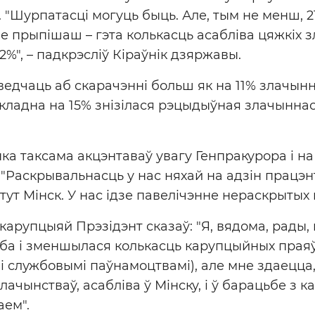
 "Шурпатасці могуць быць. Але, тым не менш, 21
не прыпішаш – гэта колькасць асабліва цяжкіх з
12%", – падкрэсліў Кіраўнік дзяржавы.
ведчаць аб скарачэнні больш як на 11% злачын
кладна на 15% знізілася рэцыдыўная злачыннас
а таксама акцэнтаваў увагу Генпракурора і на
 "Раскрывальнасць у нас няхай на адзін працэн
ут Мінск. У нас ідзе павелічэнне нераскрытых 
арупцыяй Прэзідэнт сказаў: "Я, вядома, рады, 
ба і зменшылася колькасць карупцыйных праяў
 і службовымі паўнамоцтвамі), але мне здаецца,
чынстваў, асабліва ў Мінску, і ў барацьбе з к
аем".