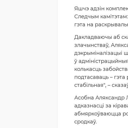
Яшчэ адзін компле
Следчым камітэтам:
гэта на раскрываль
Дакладваючы аб ска
злачынстваў, Алякс
дэкрыміналізацыі ш
ў адміністрацыйныя
колькасць забойств
подтасаваць – гэта
стабільная", – сказ
Асобна Аляксандр 
адказнасці за кіра
абмяркоўваюцца ро
сродкаў.