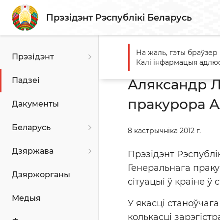
Прэзідэнт Рэспублікі Беларусь
На жаль, гэты браўзер
Прэзідэнт
Галоўная
Падзеі
Алякс
Калі інфармацыя адлюс
Падзеі
Аляксандр Л
пракурора 
Дакументы
Беларусь
8 кастрычніка 2012 г.
Дзяржава
Прэзідэнт Рэспублі
Генеральнага праку
Дзяржорганы
сітуацыі ў краіне ў 
Медыя
У якасці станоўчаг
колькасці зарэгіст