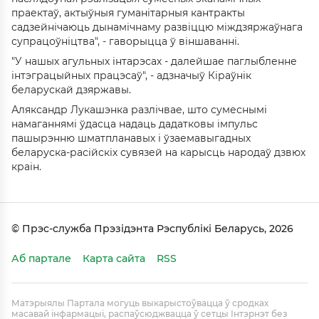
праектаў, актыўныя гуманітарныя кантракты
садзейнічаюць дынамічнаму развіццю міждзяржаўнага
супрацоўніцтва", - гаворыцца ў віншаванні.
"У нашых агульных інтарэсах - далейшае паглыбленне
інтэграцыйных працэсаў", - адзначыў Кіраўнік
беларускай дзяржавы.
Аляксандр Лукашэнка разлічвае, што сумеснымі
намаганнямі ўдасца надаць дадатковы імпульс
пашырэнню шматпланавых і ўзаемавыгадных
беларуска-расійскіх сувязей на карысць народаў дзвюх
краін.
© Прэс-служба Прэзідэнта Рэспублікі Беларусь, 2026
Аб партале
Карта сайта
RSS
Матэрыялы Партала могуць выкарыстоўвацца ў сродках
масавай інфармацыі, распаўсюджвацца ў сетцы Інтэрнэт без