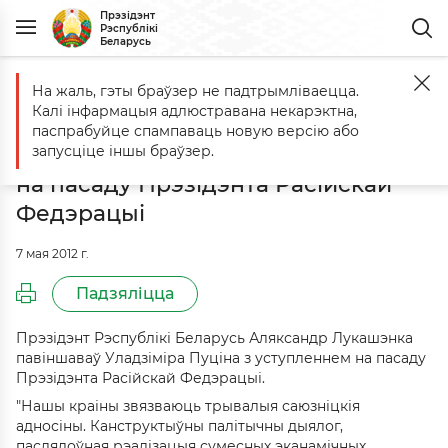
Прэзідэнт
Рэспублікі
Беларусь
На жаль, гэты браўзер не падтрымліваецца.
Галоўная
Падзеі
Аляксандр Лукашэнка павіншаваў Уладзіміра П
Калі інфармацыя адлюстравана некарэктна,
Аляксандр Лукашэнка павіншаваў
паспрабуйце спампаваць новую версію або
Уладзіміра Пуціна з уступленнем
запусціце іншы браўзер.
на пасаду Прэзідэнта Расійскай
Федэрацыі
7 мая 2012 г.
Падзяліцца
Прэзідэнт Рэспублікі Беларусь Аляксандр Лукашэнка
павіншаваў Уладзіміра Пуціна з уступленнем на пасаду
Прэзідэнта Расійскай Федэрацыі.
"Нашы краіны звязваюць трывалыя саюзніцкія
адносіны. Канструктыўны палітычны дыялог,
паслядоўная рэалізацыя сумесных эканамічных