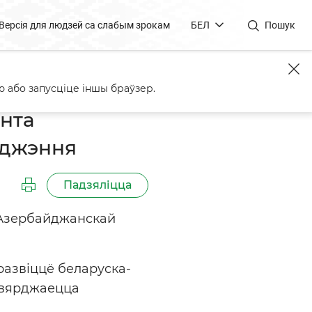
Версія для людзей са слабым зрокам
БЕЛ
Пошук
Аліева з днём нараджэння
 або запусціце іншы браўзер.
нта
аджэння
Падзяліцца
 Азербайджанскай
 развіццё беларуска-
цвярджаецца