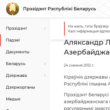
Прэзідэнт Рэспублікі Беларусь
На жаль, гэты браўзер
Прэзідэнт
Галоўная
Падзеі
Алякс
Калі інфармацыя адлюс
Падзеі
Аляксандр Л
Азербайджан
Дакументы
Беларусь
24 снежня 2012 г.
Дзяржава
Кіраўнік дзяржавы
Рэспублікі Ільхама
Дзяржорганы
Прэзідэнт Беларусі 
Медыя
азербайджанскага п
рэгулярнымі змясто