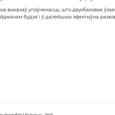
ка выказаў упэўненасць, што двухбаковае ўза
йджанам будзе і ў далейшым эфектыўна развів