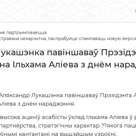
 не падтрымліваецца.
андр Лукашэнка павіншаваў Прэзідэнта Азербайджана Ільхама 
травана некарэктна, паспрабуйце спампаваць новую версію
укашэнка павіншаваў Прэзідэ
а Ільхама Аліева з днём нар
 Аляксандр Лукашэнка павіншаваў Прэзідэнта
 Аліева з днём нараджэння.
высока ацаніў асабісты ўклад Ільхама Аліева ў
артнёрства, стратэгічны характар ??якога па
ўнымі кантактамі на вышэйшым узроўні.