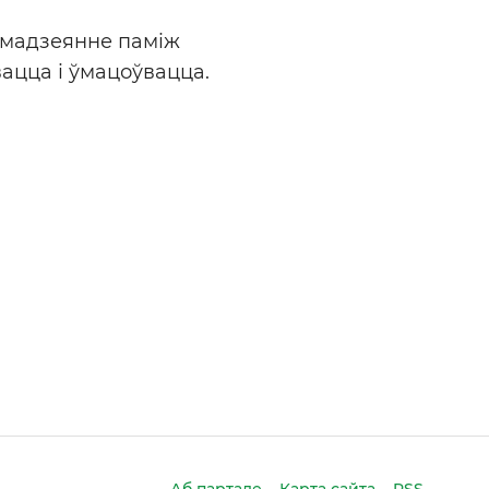
емадзеянне паміж
ацца і ўмацоўвацца.