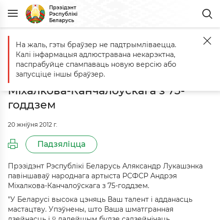
Прэзідэнт
Рэспублікі
Беларусь
На жаль, гэты браўзер не падтрымліваецца.
Галоўная
Падзеі
Аляксандр Лукашэнка павіншаваў народнага а
Калі інфармацыя адлюстравана некарэктна,
Аляксандр Лукашэнка павіншаваў
паспрабуйце спампаваць новую версію або
народнага артыста РСФСР Андрэя
запусціце іншы браўзер.
Міхалкова-Канчалоўскага з 75-
годдзем
20 жніўня 2012 г.
Падзяліцца
Прэзідэнт Рэспублікі Беларусь Аляксандр Лукашэнка
павіншаваў народнага артыста РСФСР Андрэя
Міхалкова-Канчалоўскага з 75-годдзем.
"У Беларусі высока цэняць Ваш талент і адданасць
мастацтву. Упэўнены, што Ваша шматгранная
дзейнасць і ў далейшым будзе садзейнічаць