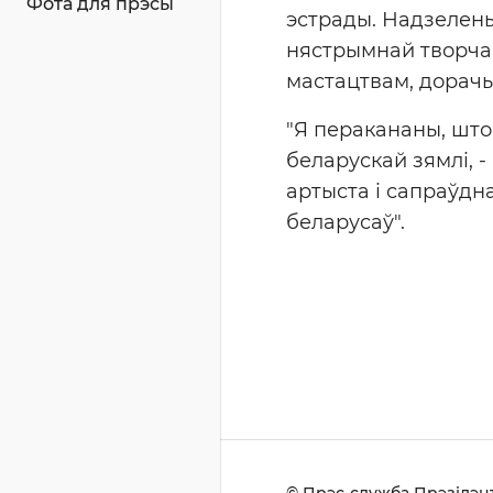
Фота для прэсы
эстрады. Надзелены
нястрымнай творчай
мастацтвам, дорачы
"Я перакананы, што
беларускай зямлі, 
артыста і сапраўдн
беларусаў".