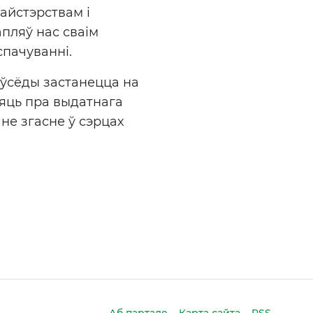
айстэрствам і
пляў нас сваім
спачуванні.
аўсёды застанецца на
мяць пра выдатнага
не згасне ў сэрцах