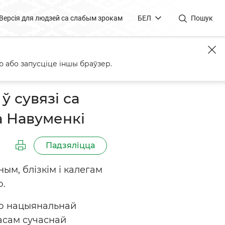
Версія для людзей са слабым зрокам
БЕЛ
Пошук
га артыста Беларусі Якава
 або запусціце іншы браўзер.
 сувязі са
а Навуменкі
Падзяліцца
ым, блізкім і калегам
ю.
ню нацыянальнай
ласам сучаснай