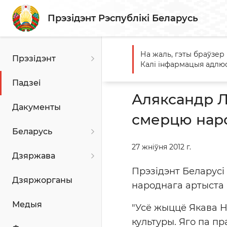
Прэзідэнт Рэспублікі Беларусь
На жаль, гэты браўзер
Прэзідэнт
Галоўная
Падзеі
Алякс
Калі інфармацыя адлюс
Навуменкі
Падзеі
Аляксандр Л
Дакументы
смерцю наро
Беларусь
27 жніўня 2012 г.
Дзяржава
Прэзідэнт Беларусі
Дзяржорганы
народнага артыста 
Медыя
"Усё жыццё Якава 
культуры. Яго па п