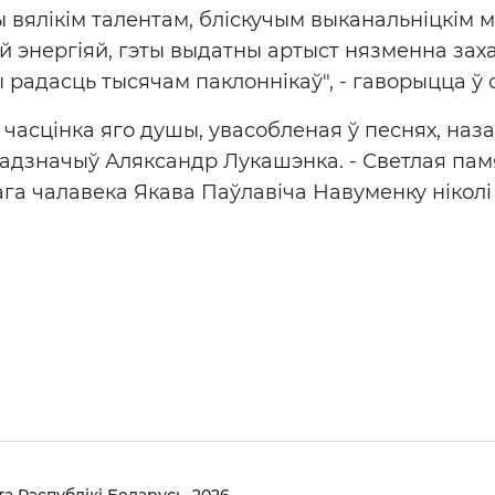
 вялікім талентам, бліскучым выканальніцкім м
 энергіяй, гэты выдатны артыст нязменна заха
 радасць тысячам паклоннікаў", - гаворыцца ў 
 часцінка яго душы, увасобленая ў песнях, наз
- адзначыў Аляксандр Лукашэнка. - Светлая па
ага чалавека Якава Паўлавіча Навуменку ніколі 