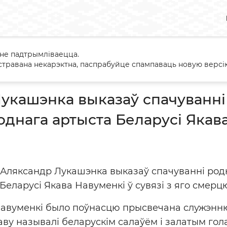
 не падтрымліваецца.
андр Лукашэнка выказаў спачуванні ў сувязі са смерцю народна
травана некарэктна, паспрабуйце спампаваць новую версію
укашэнка выказаў спачуванні ў
днага артыста Беларусі Якав
 Аляксандр Лукашэнка выказаў спачуванні родн
Беларусі Якава Навуменкі ў сувязі з яго смерц
Навуменкі было поўнасцю прысвечана служэн
раву называлі беларускім салаўём і залатым го