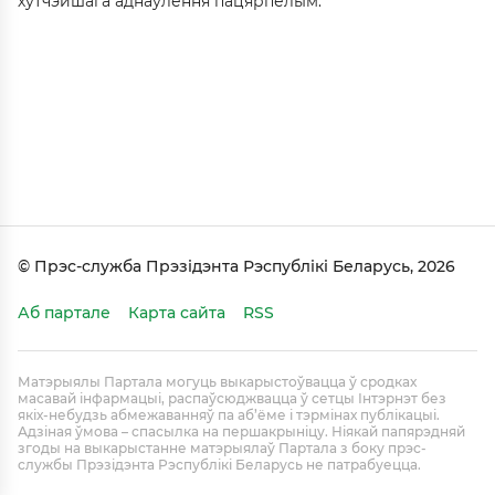
хутчэйшага аднаўлення пацярпелым.
© Прэс-служба Прэзідэнта Рэспублікі Беларусь, 2026
Аб партале
Карта сайта
RSS
Матэрыялы Партала могуць выкарыстоўвацца ў сродках
масавай інфармацыі, распаўсюджвацца ў сетцы Інтэрнэт без
якіх-небудзь абмежаванняў па аб’ёме і тэрмінах публікацыі.
Адзіная ўмова – спасылка на першакрыніцу. Ніякай папярэдняй
згоды на выкарыстанне матэрыялаў Партала з боку прэс-
службы Прэзідэнта Рэспублікі Беларусь не патрабуецца.