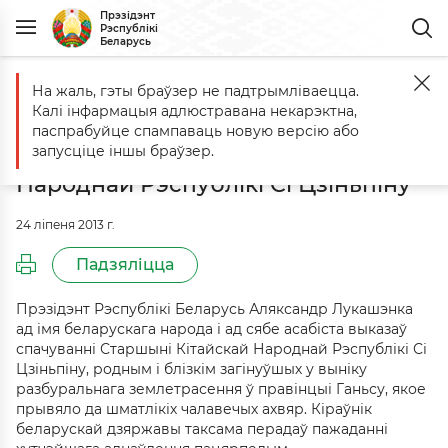
Прэзідэнт
Рэспублікі
Беларусь
На жаль, гэты браўзер не падтрымліваецца.
Галоўная
Падзеі
Аляксандр Лукашэнка выказаў спачуванні Старш
Калі інфармацыя адлюстравана некарэктна,
Аляксандр Лукашэнка выказаў
паспрабуйце спампаваць новую версію або
спачуванні Старшыні Кітайскай
запусціце іншы браўзер.
Народнай Рэспублікі Сі Цзіньпіну
24 ліпеня 2013 г.
Падзяліцца
Прэзідэнт Рэспублікі Беларусь Аляксандр Лукашэнка
ад імя беларускага народа і ад сябе асабіста выказаў
спачуванні Старшыні Кітайскай Народнай Рэспублікі Сі
Цзіньпіну, родным і блізкім загінуўшых у выніку
разбуральнага землетрасення ў правінцыі Ганьсу, якое
прывяло да шматлікіх чалавечых ахвяр. Кіраўнік
беларускай дзяржавы таксама перадаў пажаданні