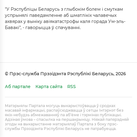
"У Рэспубліцы Беларусь з глыбокім болем і смуткам
успрынялі паведамленне аб шматлікіх чалавечых
ахвярах у выніку авіякатастрофы каля горада Ум-эль-
Бавакі", - гаворыцца ў спачуванні.
© Прэс-служба Прэзідэнта Рэспублікі Беларусь, 2026
Аб партале
Карта сайта
RSS
Матэрыялы Партала могуць выкарыстоўвацца ў сродках
масавай інфармацыі, распаўсюджвацца ў сетцы Інтэрнэт без
якіх-небудзь абмежаванняў па аб’ёме і тэрмінах публікацыі.
Адзіная ўмова – спасылка на першакрыніцу. Ніякай папярэдняй
згоды на выкарыстанне матэрыялаў Партала з боку прэс-
службы Прэзідэнта Рэспублікі Беларусь не патрабуецца.