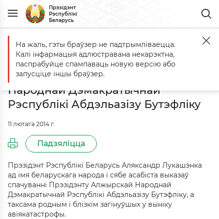
Прэзідэнт
Рэспублікі
Беларусь
На жаль, гэты браўзер не падтрымліваецца.
Галоўная
Падзеі
Аляксандр Лукашэнка выказаў спачуванні Прэ
Калі інфармацыя адлюстравана некарэктна,
Аляксандр Лукашэнка выказаў
паспрабуйце спампаваць новую версію або
спачуванні Прэзідэнту Алжырскай
запусціце іншы браўзер.
Народнай Дэмакратычнай
Рэспублікі Абдэльазізу Бутэфліку
11 лютага 2014 г.
Падзяліцца
Прэзідэнт Рэспублікі Беларусь Аляксандр Лукашэнка
ад імя беларускага народа і сябе асабіста выказаў
спачуванні Прэзідэнту Алжырскай Народнай
Дэмакратычнай Рэспублікі Абдэльазізу Бутэфліку, а
таксама родным і блізкім загінуўшых у выніку
авіякатастрофы.