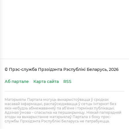
© Прэс-служба Прэзідэнта Рэспублікі Беларусь, 2026
Аб партале
Карта сайта
RSS
Матэрыялы Партала могуць выкарыстоўвацца ў сродках
масавай інфармацыі, распаўсюджвацца ў сетцы Інтэрнэт без
якіх-небудзь абмежаванняў па аб’ёме і тэрмінах публікацыі.
Адзіная ўмова – спасылка на першакрыніцу. Ніякай папярэдняй
згоды на выкарыстанне матэрыялаў Партала з боку прэс-
службы Прэзідэнта Рэспублікі Беларусь не патрабуецца.