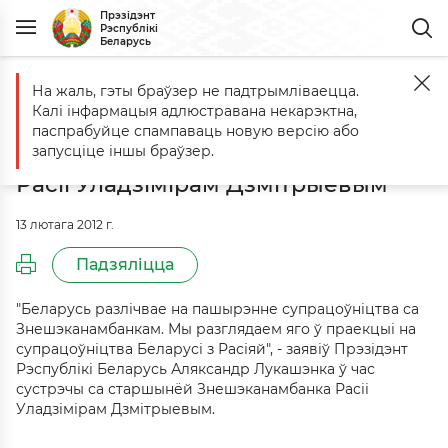
Прэзідэнт
Рэспублікі
Беларусь
На жаль, гэты браўзер не падтрымліваецца.
Галоўная
Падзеі
Аляксандр Лукашэнка сустрэўся са старшынёй
Калі інфармацыя адлюстравана некарэктна,
Аляксандр Лукашэнка сустрэўся
паспрабуйце спампаваць новую версію або
са старшынёй Знешэканамбанка
запусціце іншы браўзер.
Расіі Уладзімірам Дзмітрыевым
13 лютага 2012 г.
Падзяліцца
"Беларусь разлічвае на пашырэнне супрацоўніцтва са
Знешэканамбанкам. Мы разглядаем яго ў праекцыі на
супрацоўніцтва Беларусі з Расіяй", - заявіў Прэзідэнт
Рэспублікі Беларусь Аляксандр Лукашэнка ў час
сустрэчы са старшынёй Знешэканамбанка Расіі
Уладзімірам Дзмітрыевым.