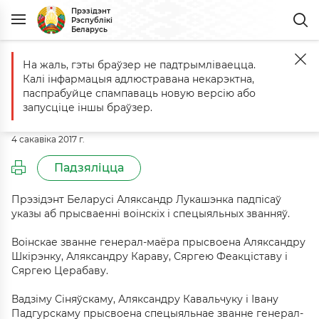
Прэзідэнт
Рэспублікі
Беларусь
На жаль, гэты браўзер не падтрымліваецца.
Галоўная
Падзеі
Аляксандр Лукашэнка прысвоіў генеральскія з
Калі інфармацыя адлюстравана некарэктна,
Аляксандр Лукашэнка прысвоіў
паспрабуйце спампаваць новую версію або
генеральскія званні
запусціце іншы браўзер.
4 сакавіка 2017 г.
Падзяліцца
Прэзідэнт Беларусі Аляксандр Лукашэнка падпісаў
указы аб прысваенні воінскіх і спецыяльных званняў.
Воінскае званне генерал-маёра прысвоена Аляксандру
Шкірэнку, Аляксандру Караву, Сяргею Феакціставу і
Сяргею Церабаву.
Вадзіму Сіняўскаму, Аляксандру Кавальчуку і Івану
Падгурскаму прысвоена спецыяльнае званне генерал-