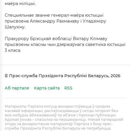
маёра міліцыі.
Спецыяльнае званне генерал-маёра юстыцыі
прысвоена Аляксандру Рахманаву і Уладзіміру
Шалухіну.
Пракурору Брэсцкай вобласці Віктару Клімаву
прысвоены класны чын дзяржаўнага саветніка юстыцыі
3 класа.
© Прэс-служба Прэзідэнта Рэспублікі Беларусь, 2026
Аб партале
Карта сайта
RSS
Матэрыялы Партала могуць выкарыстоўвацца ў сродках
масавай інфармацыі, распаўсюджвацца ў сетцы Інтэрнэт без
якіх-небудзь абмежаванняў па аб’ёме і тэрмінах публікацыі.
Адзіная ўмова – спасылка на першакрыніцу. Ніякай папярэдняй
згоды на выкарыстанне матэрыялаў Партала з боку прэс-
службы Прэзідэнта Рэспублікі Беларусь не патрабуецца.