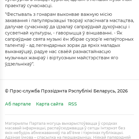
праектаў сучаснасці.
"Фестываль з гонарам выконвае важную місію
захавання і папулярызацыі твораў класічнага мастацтва,
далучае сучаснікаў да ідэалаў сапраўднай духоўнасці і
сусветнай культуры, - гаворыцца ў віншаванні. - Як
сапраўднае свята музыкі ён збірае сузор'е непаўторных
талентаў - ад легендарных зорак да яркіх маладых
выканаўцаў, радуе нас сваёй разнастайнасцю
музычных жанраў і віртуозным майстэрствам яго
ўдзельнікаў".
© Прэс-служба Прэзідэнта Рэспублікі Беларусь, 2026
Аб партале
Карта сайта
RSS
Матэрыялы Партала могуць выкарыстоўвацца ў сродках
масавай інфармацыі, распаўсюджвацца ў сетцы Інтэрнэт без
якіх-небудзь абмежаванняў па аб’ёме і тэрмінах публікацыі.
Адзіная ўмова – спасылка на першакрыніцу. Ніякай папярэдняй