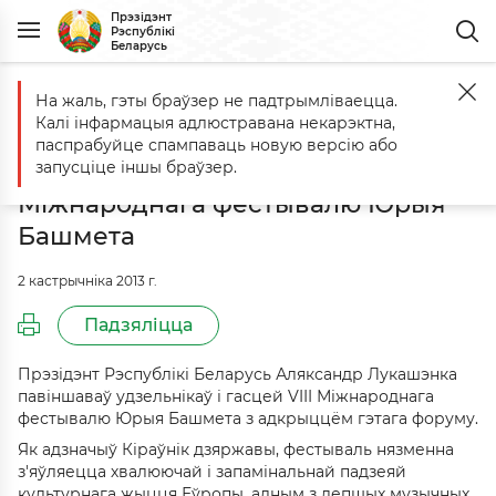
Прэзідэнт
Рэспублікі
Беларусь
На жаль, гэты браўзер не падтрымліваецца.
Галоўная
Падзеі
Аляксандр Лукашэнка павіншаваў удзельнікаў
Калі інфармацыя адлюстравана некарэктна,
Аляксандр Лукашэнка павіншаваў
паспрабуйце спампаваць новую версію або
удзельнікаў і гасцей VIII
запусціце іншы браўзер.
Міжнароднага фестывалю Юрыя
Башмета
2 кастрычніка 2013 г.
Падзяліцца
Прэзідэнт Рэспублікі Беларусь Аляксандр Лукашэнка
павіншаваў удзельнікаў і гасцей VIII Міжнароднага
фестывалю Юрыя Башмета з адкрыццём гэтага форуму.
Як адзначыў Кіраўнік дзяржавы, фестываль нязменна
з'яўляецца хвалюючай і запамінальнай падзеяй
культурнага жыцця Еўропы, адным з лепшых музычных