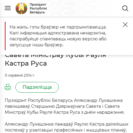
Прэзідэнт
Рэспублікі
Беларусь
На жаль, гэты браўзер не падтрымліваецца.
Галоўная
Падзеі
Аляксандр Лукашэнка павіншаваў Старшыню Дзя
Калі інфармацыя адлюстравана некарэктна,
Аляксандр Лукашэнка павіншаваў
паспрабуйце спампаваць новую версію або
Старшыню Дзяржаўнага Савета і
запусціце іншы браўзер.
Савета Міністраў Кубы Рауля
Кастра Руса
3 чэрвеня 2014 г.
Падзяліцца
Прэзідэнт Рэспублікі Беларусь Аляксандр Лукашэнка
павіншаваў Старшыню Дзяржаўнага Савета і Савета
Міністраў Кубы Рауля Кастра Руса з днём нараджэння.
Аляксандр Лукашэнка пажадаў Раулю Кастра далейшых
поспехаў у рэалізацыі прафесійных і жыццёвых планаў,