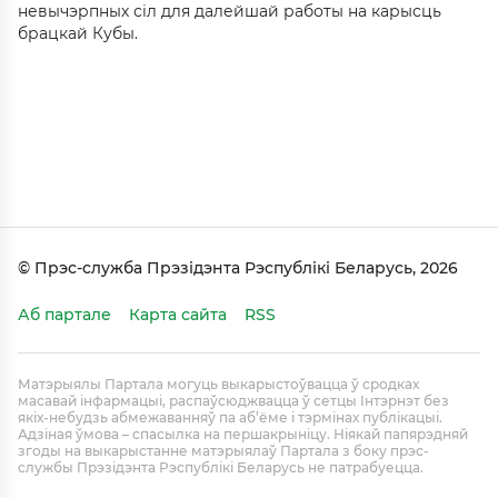
невычэрпных сіл для далейшай работы на карысць
брацкай Кубы.
© Прэс-служба Прэзідэнта Рэспублікі Беларусь, 2026
Аб партале
Карта сайта
RSS
Матэрыялы Партала могуць выкарыстоўвацца ў сродках
масавай інфармацыі, распаўсюджвацца ў сетцы Інтэрнэт без
якіх-небудзь абмежаванняў па аб’ёме і тэрмінах публікацыі.
Адзіная ўмова – спасылка на першакрыніцу. Ніякай папярэдняй
згоды на выкарыстанне матэрыялаў Партала з боку прэс-
службы Прэзідэнта Рэспублікі Беларусь не патрабуецца.