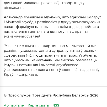
для нашай маладой дзяржавы", - гаворыцца ў
віншаванні.
Аляксандр Лукашэнка адзначыў, што адносіны Беларусі
і Манголіі заўсёды развіваліся ў духу ўзаемаразумення і
павагі, фарміруючы спрыяльны клімат для далейшага
паглыблення палітычнага дыялогу і пашырэння
эканамічных сувязей.
"У нас яшчэ шмат нявыкарыстаных магчымасцей для
развіцця ўзаемавыгаднага супрацоўніцтва ў розных
сферах, якія ўяўляюць практычны інтарэс. Упэўнены,
што сумеснымі намаганнямі мы зможам рэалізаваць
існуючы патэнцыял і вывесці двухбаковае
ўзаемадзеянне на якасна новы ўзровень", - падкрэсліў
Кіраўнік дзяржавы.
© Прэс-служба Прэзідэнта Рэспублікі Беларусь, 2026
Аб партале
Карта сайта
RSS