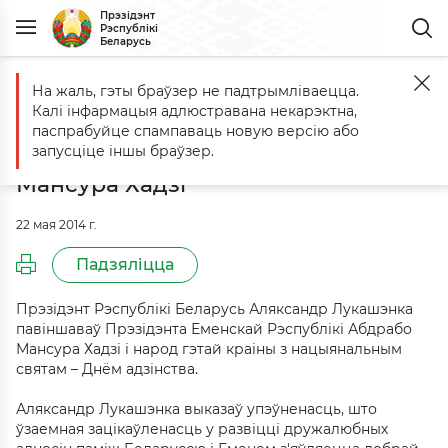
Прэзідэнт
Рэспублікі
Беларусь
На жаль, гэты браўзер не падтрымліваецца.
Галоўная
Падзеі
Аляксандр Лукашэнка павіншаваў Прэзідэнта 
Калі інфармацыя адлюстравана некарэктна,
Аляксандр Лукашэнка павіншаваў
паспрабуйце спампаваць новую версію або
Прэзідэнта Емена Абдрабо
запусціце іншы браўзер.
Мансура Хадзі
22 мая 2014 г.
Падзяліцца
Прэзідэнт Рэспублікі Беларусь Аляксандр Лукашэнка
павіншаваў Прэзідэнта Еменскай Рэспублікі Абдрабо
Мансура Хадзі і народ гэтай краіны з нацыянальным
святам – Днём адзінства.
Аляксандр Лукашэнка выказаў упэўненасць, што
ўзаемная зацікаўленасць у развіцці дружалюбных