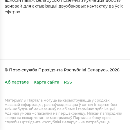
адносін паміж Беларуссю і Еменем з'яўляецца добрай
асновай для актывізацыі двухбаковых кантактаў ва ўсіх
сферах.
© Прэс-служба Прэзідэнта Рэспублікі Беларусь, 2026
Аб партале
Карта сайта
RSS
Матэрыялы Партала могуць выкарыстоўвацца ў сродках
масавай інфармацыі, распаўсюджвацца ў сетцы Інтэрнэт без
якіх-небудзь абмежаванняў па аб’ёме і тэрмінах публікацыі.
Адзіная ўмова – спасылка на першакрыніцу. Ніякай папярэдняй
згоды на выкарыстанне матэрыялаў Партала з боку прэс-
службы Прэзідэнта Рэспублікі Беларусь не патрабуецца.