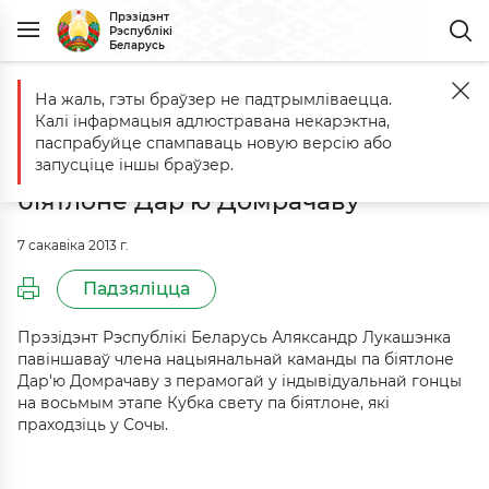
Прэзідэнт
Рэспублікі
Беларусь
На жаль, гэты браўзер не падтрымліваецца.
Галоўная
Падзеі
Аляксандр Лукашэнка павіншаваў члена нацыя
Калі інфармацыя адлюстравана некарэктна,
Аляксандр Лукашэнка павіншаваў
паспрабуйце спампаваць новую версію або
члена нацыянальнай каманды па
запусціце іншы браўзер.
біятлоне Дар'ю Домрачаву
7 сакавіка 2013 г.
Падзяліцца
Прэзідэнт Рэспублікі Беларусь Аляксандр Лукашэнка
павіншаваў члена нацыянальнай каманды па біятлоне
Дар'ю Домрачаву з перамогай у індывідуальнай гонцы
на восьмым этапе Кубка свету па біятлоне, які
праходзіць у Сочы.