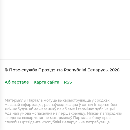
© Прэс-служба Прэзідэнта Рэспублікі Беларусь, 2026
Аб партале
Карта сайта
RSS
Матэрыялы Партала могуць выкарыстоўвацца ў сродках
масавай інфармацыі, распаўсюджвацца ў сетцы Інтэрнэт без
якіх-небудзь абмежаванняў па аб’ёме і тэрмінах публікацыі.
Адзіная ўмова – спасылка на першакрыніцу. Ніякай папярэдняй
згоды на выкарыстанне матэрыялаў Партала з боку прэс-
службы Прэзідэнта Рэспублікі Беларусь не патрабуецца.