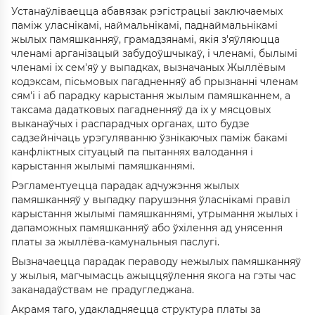
Устанаўліваецца абавязак рэгістрацыі заключаемых
паміж уласнікамі, наймальнікамі, паднаймальнікамі
жылых памяшканняў, грамадзянамі, якія з'яўляюцца
членамі арганізацый забудоўшчыкаў, і членамі, былымі
членамі іх сем'яў у выпадках, вызначаных Жыллёвым
кодэксам, пісьмовых пагадненняў аб прызнанні членам
сям'і і аб парадку карыстання жылым памяшканнем, а
таксама дадатковых пагадненняў да іх у мясцовых
выканаўчых і распарадчых органах, што будзе
садзейнічаць урэгуляванню ўзнікаючых паміж бакамі
канфліктных сітуацый па пытаннях валодання і
карыстання жылымі памяшканнямі.
Рэгламентуецца парадак адчужэння жылых
памяшканняў у выпадку парушэння ўласнікамі правіл
карыстання жылымі памяшканнямі, утрымання жылых і
дапаможных памяшканняў або ўхілення ад унясення
платы за жыллёва-камунальныя паслугі.
Вызначаецца парадак пераводу нежылых памяшканняў
у жылыя, магчымасць ажыццяўлення якога на гэты час
заканадаўствам не прадугледжана.
Акрамя таго, удакладняецца структура платы за