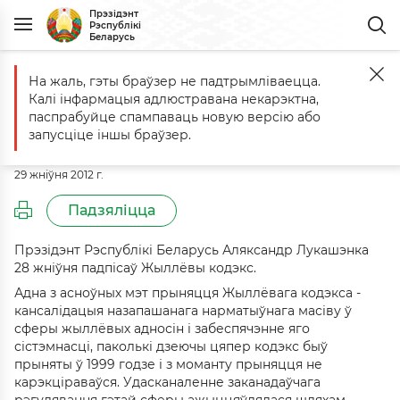
Прэзідэнт
Рэспублікі
Беларусь
На жаль, гэты браўзер не падтрымліваецца.
Галоўная
Падзеі
Аляксандр Лукашэнка падпісаў Жыллёвы кодэ
Калі інфармацыя адлюстравана некарэктна,
Аляксандр Лукашэнка падпісаў
паспрабуйце спампаваць новую версію або
Жыллёвы кодэкс
запусціце іншы браўзер.
29 жніўня 2012 г.
Падзяліцца
Прэзідэнт Рэспублікі Беларусь Аляксандр Лукашэнка
28 жніўня падпісаў Жыллёвы кодэкс.
Адна з асноўных мэт прыняцця Жыллёвага кодэкса -
кансалідацыя назапашанага нарматыўнага масіву ў
сферы жыллёвых адносін і забеспячэнне яго
сістэмнасці, паколькі дзеючы цяпер кодэкс быў
прыняты ў 1999 годзе і з моманту прыняцця не
карэкціраваўся. Удасканаленне заканадаўчага