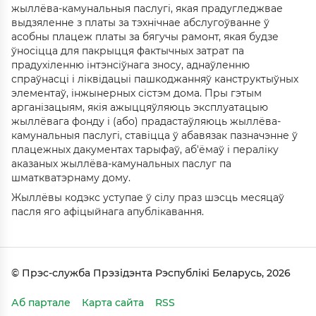
жыллёва-камунальныя паслугі, якая прадугледжвае
выдзяленне з платы за тэхнічнае абслугоўванне ў
асобны плацеж платы за бягучы рамонт, якая будзе
ўносіцца для пакрыцця фактычных затрат па
прадухіленню інтэнсіўнага зносу, аднаўленню
спраўнасці і ліквідацыі пашкоджанняў канструктыўных
элементаў, інжынерных сістэм дома. Пры гэтым
арганізацыям, якія ажыццяўляюць эксплуатацыю
жыллёвага фонду і (або) прадастаўляюць жыллёва-
камунальныя паслугі, ставіцца ў абавязак пазначэнне ў
плацежных дакументах тарыфаў, аб'ёмаў і пераліку
аказаных жыллёва-камунальных паслуг па
шматкватэрнаму дому.
Жыллёвы кодэкс уступае ў сілу праз шэсць месяцаў
пасля яго афіцыйнага апублікавання.
© Прэс-служба Прэзідэнта Рэспублікі Беларусь, 2026
Аб партале
Карта сайта
RSS