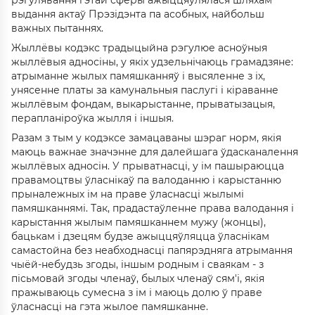
рэгулявання гэтай сферы ажыццяўлялася шляхам
выдання актаў Прэзідэнта па асобных, найбольш
важных пытаннях.
Жыллёвы кодэкс традыцыйна рэгулюе асноўныя
жыллёвыя адносіны, у якіх удзельнічаюць грамадзяне:
атрыманне жылых памяшканняў і высяленне з іх,
унясенне платы за камунальныя паслугі і кіраванне
жыллёвым фондам, выкарыстанне, прыватызацыя,
перапланіроўка жылля і іншыя.
Разам з тым у кодэксе замацаваны шэраг норм, якія
маюць важнае значэнне для далейшага ўдасканалення
жыллёвых адносін. У прыватнасці, у ім пашыраюцца
правамоцтвы ўласнікаў па валоданню і карыстанню
прыналежных ім на праве ўласнасці жылымі
памяшканнямі. Так, прадастаўленне права валодання і
карыстання жылым памяшканнем мужу (жонцы),
бацькам і дзецям будзе ажыццяўляцца ўласнікам
самастойна без неабходнасці папярэдняга атрымання
чыёй-небудзь згоды, іншым родным і сваякам - з
пісьмовай згоды членаў, былых членаў сям'і, якія
пражываюць сумесна з ім і маюць долю ў праве
ўласнасці на гэта жылое памяшканне.