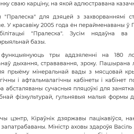
ку сваю карціну, на якой адлюстравана казач
 "Пралеска" для дзяцей з захворваннямі с
зе. У красавіку 2005 года ён перайменаваны ў 
білітацыі "Пралеска". Зусім нядаўна ва
эрыяльнай базы.
функцыянуюць тры аддзяленні на 180 л
анаў дыхання, стрававання, зроку. Пашырана 
я прыёму мінеральнай вады з мясцовай кры
ічны і афтальмалагічны кабінеты і кабінет пс
а абсталяваны сучасныя пляцоўкі для заняткаў
чэбнай фізкультурай, гульнявыя малыя формы
 цэнтр, Кіраўнік дзяржавы пацікавіўся, нако
ў запатрабаваны. Міністр аховы здароўя Васіл