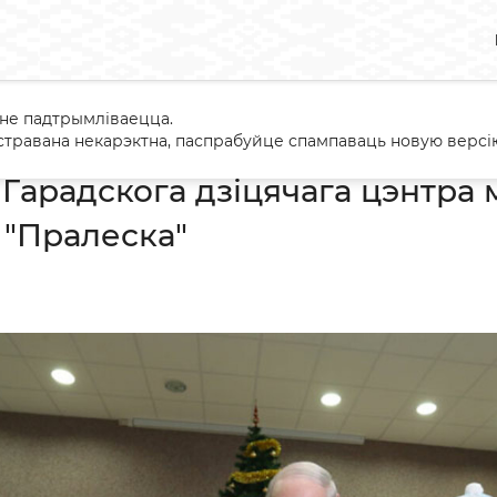
 не падтрымліваецца.
ванне Гарадскога дзіцячага цэнтра медыцынскай рэабілітацыі 
травана некарэктна, паспрабуйце спампаваць новую версію
Гарадскога дзіцячага цэнтра
і "Пралеска"