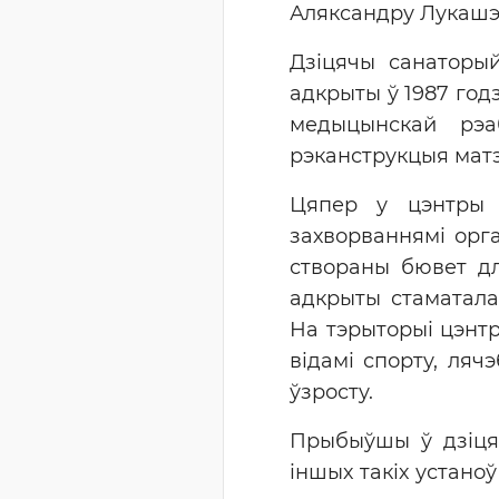
Аляксандру Лукашэн
Дзіцячы санаторый
адкрыты ў 1987 год
медыцынскай рэа
рэканструкцыя мат
Цяпер у цэнтры 
захворваннямі орг
створаны бювет дл
адкрыты стаматалаг
На тэрыторыі цэнтр
відамі спорту, ля
ўзросту.
Прыбыўшы ў дзіцячы
іншых такіх устано