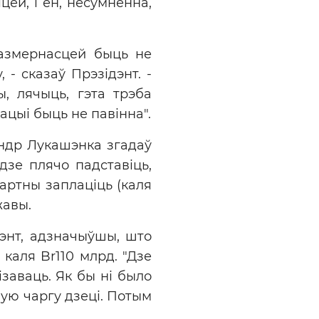
цей, і ён, несумненна,
размернасцей быць не
- сказаў Прэзідэнт. -
ы, лячыць, гэта трэба
ацыі быць не павінна".
ндр Лукашэнка згадаў
дзе плячо падставіць,
партны заплаціць (каля
жавы.
дэнт, адзначыўшы, што
каля Br110 млрд. "Дзе
ізаваць. Як бы ні было
шую чаргу дзеці. Потым