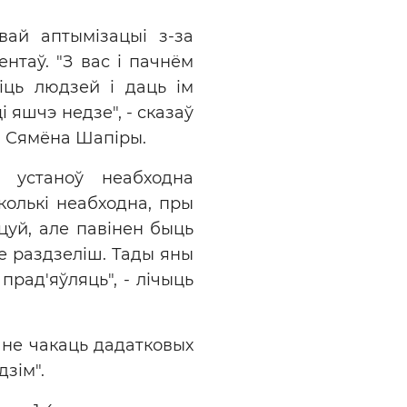
вай аптымізацыі з-за
ентаў. "З вас і пачнём
іць людзей і даць ім
 яшчэ недзе", - сказаў
і Сямёна Шапіры.
х устаноў неабходна
 колькі неабходна, пры
ацуй, але павінен быць
 не раздзеліш. Тады яны
прад'яўляць", - лічыць
 не чакаць дадатковых
зім".