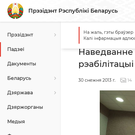
Прэзідэнт Рэспублікі Беларусь
На жаль, гэты браўзер
Прэзідэнт
Галоўная
Падзеі
Навед
Калі інфармацыя адлюс
Падзеі
Наведванне 
рэабілітацы
Дакументы
Беларусь
30 снежня 2013 г.
14
Дзяржава
Дзяржорганы
Медыя