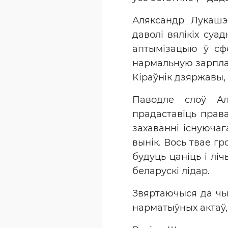
Аляксандр Лукашэ
даволі вялікіх суа
аптымізацыю ў сфе
нармальную зарплату
Кіраўнік дзяржавы,
Паводле слоў Ал
прадаставіць права
захаванні існуючаг
вынік. Вось твае гр
будуць цаніць і ліч
беларускі лідар.
Звяртаючыся да чы
нарматыўных актаў,