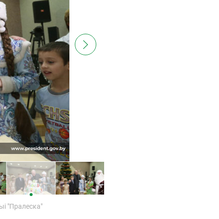
ыі "Пралеска"