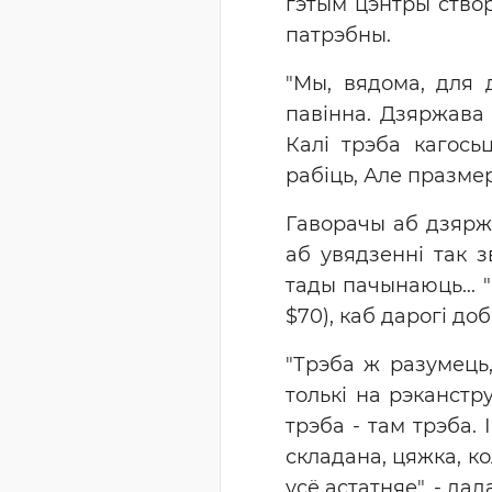
гэтым цэнтры створ
патрэбны.
"Мы, вядома, для 
павінна. Дзяржава 
Калі трэба кагосьц
рабіць, Але празмер
Гаворачы аб дзярж
аб увядзенні так з
тады пачынаюць... "
$70), каб дарогі до
"Трэба ж разумець,
толькі на рэканстр
трэба - там трэба.
складана, цяжка, ко
усё астатняе", - дад