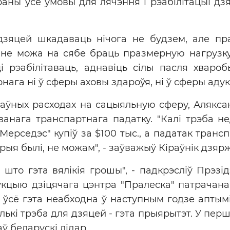
аны ўсе ўмовы для лячэння і рэабілітацыі дзя
дзяцей шкадаваць нічога не будзем, але п
не можа на сябе браць празмерную нагрузку, 
і рэабілітаваць, аднавіць сілы пасля хвароб
нага ні ў сферы аховы здароўя, ні ў сферы адук
аўных расходах на сацыяльную сферу, Алякса
ванага транспартнага падатку. "Калі трэба не
Мерседэс" купіў за $100 тыс., а падатак транс
брыя былі, не можам", - заўважыў Кіраўнік дзяр
 што гэта вялікія грошы", - падкрэсліў Прэзі
укцыю дзіцячага цэнтра "Пралеска" патрачана 
 І ўсё гэта неабходна ў наступным годзе аптым
лькі трэба для дзяцей - гэта прыярытэт. У пер
аў беларускі лідар.