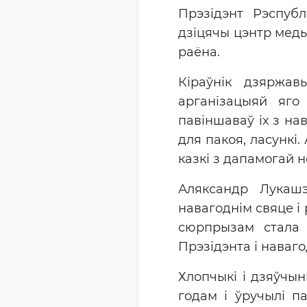
Прэзідэнт Рэспуб
дзіцячы цэнтр меды
раёна.
Кіраўнік дзяржа
арганізацыяй яго
павіншаваў іх з нав
для пакоя, ласункі
казкі з дапамогай 
Аляксандр Лукаш
навагоднім свяце і
сюрпрызам стала 
Прэзідэнта і наваго
Хлопчыкі і дзяўчы
годам і ўручылі п