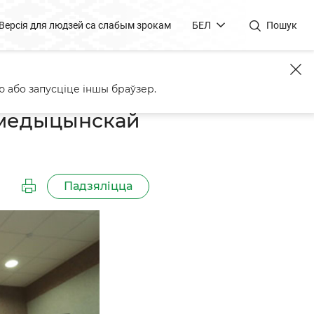
Версія для людзей са слабым зрокам
БЕЛ
Пошук
"Пралеска"
 або запусціце іншы браўзер.
 медыцынскай
Падзяліцца