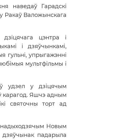
жня наведаў Гарадскі
ку Ракаў Валожынскага
 дзіцячага цэнтра і
камі і дзяўчынкамі,
ыя гульні, упрыгажэнні
 любімыя мультфільмы і
ў удзел у дзіцячым
іў карагод. Яшчэ адным
кі святочны торт ад
 з надыходзячым Новым
з дзяўчынак падарыла