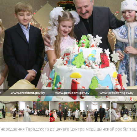
наведвання Гарадскога дзіцячага цэнтра медыцынскай рэабілітац