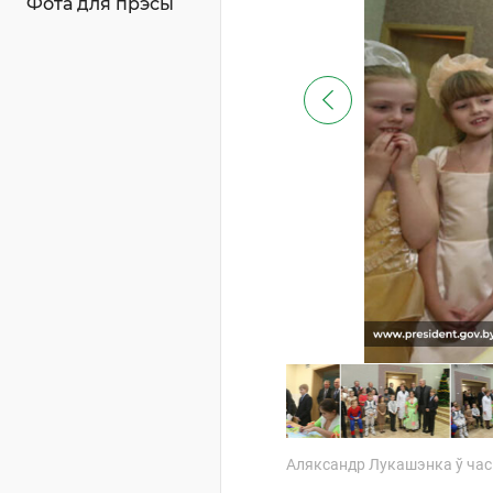
Фота для прэсы
Аляксандр Лукашэнка ў час 