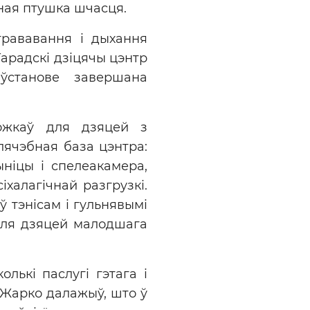
ная птушка шчасця.
трававання і дыхання
Гарадскі дзіцячы цэнтр
 ўстанове завершана
ожкаў для дзяцей з
лячэбная база цэнтра:
ніцы і спелеакамера,
іхалагічнай разгрузкі.
 тэнісам і гульнявымі
 для дзяцей малодшага
лькі паслугі гэтага і
ь Жарко далажыў, што ў