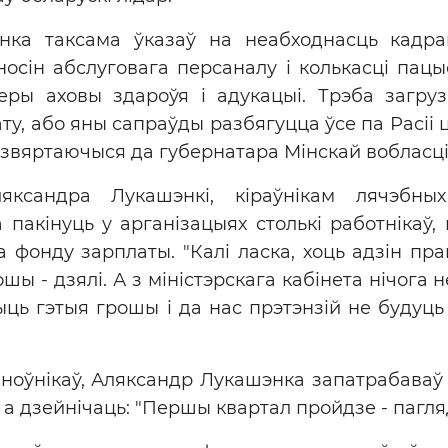
нка таксама ўказаў на неабходнасць кадра
дносін абслуговага персаналу і колькасці пацы
ры аховы здароўя і адукацыі. Трэба загруз
, або яны сапраўды разбягуцца ўсе па Расіі ці
 звяртаючыся да губернатара Мінскай вобласц
яксандра Лукашэнкі, кіраўнікам лячэбны
 пакінуць у арганізацыях столькі работнікаў,
а фонду зарплаты. "Калі ласка, хоць адзін пр
ошы - дзялі. А з міністэрскага кабінета нічога
ыць гэтыя грошы і да нас прэтэнзій не будуць 
ноўнікаў, Аляксандр Лукашэнка запатрабаваў
 а дзейнічаць: "Першы квартал пройдзе - пагляд