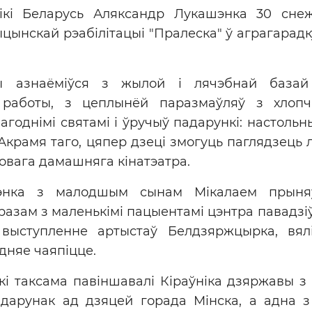
лікі Беларусь Аляксандр Лукашэнка 30 сне
цынскай рэабілітацыі "Пралеска" ў аграгарад
вы азнаёміўся з жылой і лячэбнай базай
 работы, з цеплынёй паразмаўляў з хлопчы
агоднімі святамі і ўручыў падарункі: настольн
. Акрамя таго, цяпер дзеці змогуць паглядзець
новага дамашняга кінатэатра.
энка з малодшым сынам Мікалаем прыня
 разам з маленькімі пацыентамі цэнтра павадз
выступленне артыстаў Белдзяржцырка, вялі
дняе чаяпіцце.
нкі таксама павіншавалі Кіраўніка дзяржавы
адарунак ад дзяцей горада Мінска, а адна 